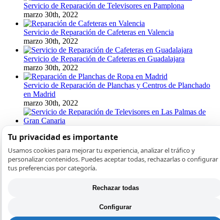
Servicio de Reparación de Televisores en Pamplona
marzo 30th, 2022
Servicio de Reparación de Cafeteras en Valencia
marzo 30th, 2022
Servicio de Reparación de Cafeteras en Guadalajara
marzo 30th, 2022
Servicio de Reparación de Planchas y Centros de Planchado
en Madrid
marzo 30th, 2022
Reparación de Televisores en Las Palmas de Gran Canaria
Tu privacidad es importante
marzo 30th, 2022
Usamos cookies para mejorar tu experiencia, analizar el tráfico y
Entradas recientes
personalizar contenidos. Puedes aceptar todas, rechazarlas o configurar
tus preferencias por categoría.
Error E06 en patinete Cecotec: freno electrónico y sensores
Guía completa sobre el error E05 en Cecotec Bongo: Causas
Rechazar todas
y soluciones definitivas
Cecotec Error E04 en Patinete Bongo: Causas y Soluciones
Configurar
Soluciona el Error E02 en Patinetes Cecotec Bongo