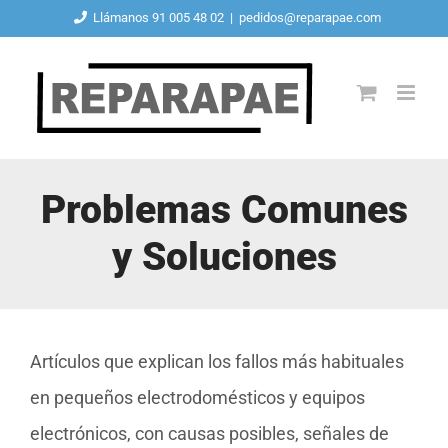
Saltar
Llámanos 91 005 48 02
|
pedidos@reparapae.com
al
contenido
Problemas Comunes
y Soluciones
Artículos que explican los fallos más habituales
en pequeños electrodomésticos y equipos
electrónicos, con causas posibles, señales de