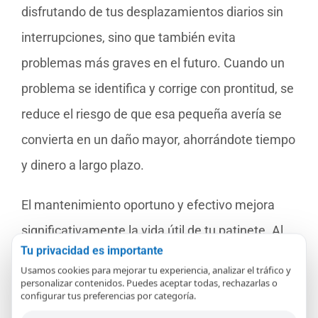
disfrutando de tus desplazamientos diarios sin
interrupciones, sino que también evita
problemas más graves en el futuro. Cuando un
problema se identifica y corrige con prontitud, se
reduce el riesgo de que esa pequeña avería se
convierta en un daño mayor, ahorrándote tiempo
y dinero a largo plazo.
El mantenimiento oportuno y efectivo mejora
significativamente la vida útil de tu patinete. Al
Tu privacidad es importante
abordar los problemas tan pronto como
Usamos cookies para mejorar tu experiencia, analizar el tráfico y
aparecen, mantienes el patinete en condiciones
personalizar contenidos. Puedes aceptar todas, rechazarlas o
configurar tus preferencias por categoría.
óptimas por más tiempo. Esto no solo es