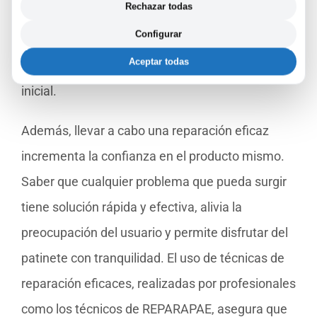
Rechazar todas
beneficioso para tu seguridad, al prevenir
Configurar
posibles fallos mayores mientras utilizas el
Aceptar todas
patinete, sino que también protege tu inversión
inicial.
Además, llevar a cabo una reparación eficaz
incrementa la confianza en el producto mismo.
Saber que cualquier problema que pueda surgir
tiene solución rápida y efectiva, alivia la
preocupación del usuario y permite disfrutar del
patinete con tranquilidad. El uso de técnicas de
reparación eficaces, realizadas por profesionales
como los técnicos de REPARAPAE, asegura que