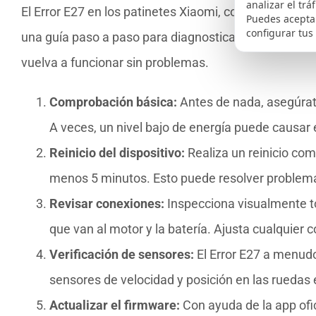
analizar el trá
El Error E27 en los patinetes Xiaomi, como el M365 y 
Puedes aceptar
configurar tus
una guía paso a paso para diagnosticar el problema y
vuelva a funcionar sin problemas.
Comprobación básica:
Antes de nada, asegúrat
A veces, un nivel bajo de energía puede causar 
Reinicio del dispositivo:
Realiza un reinicio com
menos 5 minutos. Esto puede resolver problem
Revisar conexiones:
Inspecciona visualmente to
que van al motor y la batería. Ajusta cualquier
Verificación de sensores:
El Error E27 a menudo
sensores de velocidad y posición en las ruedas 
Actualizar el firmware:
Con ayuda de la app ofic