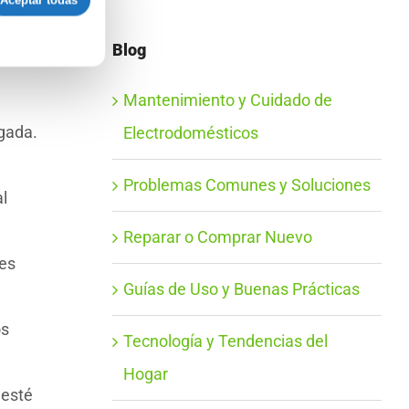
Aceptar todas
ienes
e
Blog
Mantenimiento y Cuidado de
gada.
Electrodomésticos
Problemas Comunes y Soluciones
l
Reparar o Comprar Nuevo
les
Guías de Uso y Buenas Prácticas
os
Tecnología y Tendencias del
Hogar
 esté