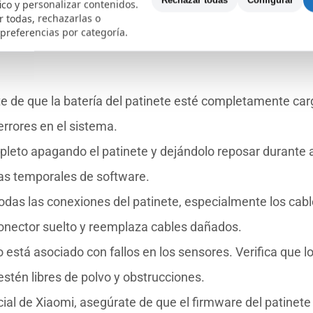
Rechazar todas
Configurar
fico y personalizar contenidos.
Pro, puede ser frustrante, pero no es insuperable. Aquí t
 todas, rechazarlas o
 preferencias por categoría.
 aplicar soluciones efectivas, asegurando que tu patinet
e de que la batería del patinete esté completamente car
errores en el sistema.
pleto apagando el patinete y dejándolo reposar durante a
as temporales de software.
das las conexiones del patinete, especialmente los cab
 conector suelto y reemplaza cables dañados.
 está asociado con fallos en los sensores. Verifica que l
estén libres de polvo y obstrucciones.
ial de Xiaomi, asegúrate de que el firmware del patinete