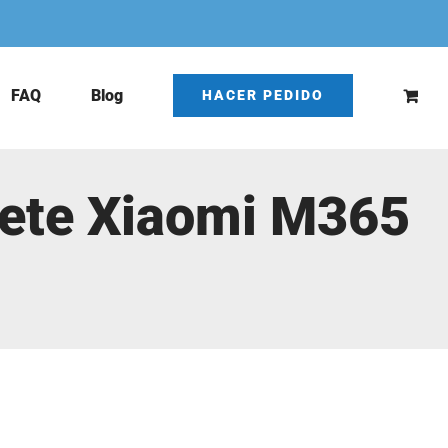
FAQ
Blog
HACER PEDIDO
nete Xiaomi M365