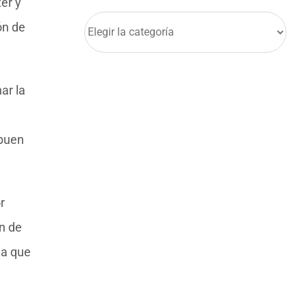
ter y
Categorías
ón de
ar la
 buen
r
n de
da que