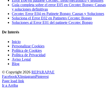
Error E06 en patinete Cecotec: freno electrónico y sensores
Guía completa sobre el error E05 en Cecotec Bongo: Causas
y soluciones definitivas
Cecotec Error E04 en Patinete Bongo: Causas y Soluciones
Soluciona el Error E02 en Patinetes Cecotec Bongo
Soluciones al Error E01 del patinete Cecotec Bongo
De Interés
Inicio
Personalizar Cookies
Política de Cookies
Política de Privacidad
Aviso Legal
Blog
© Copyright
2026
REPARAPAE
Facebook
X
Instagram
Pinterest
Page load link
Ir a Arriba