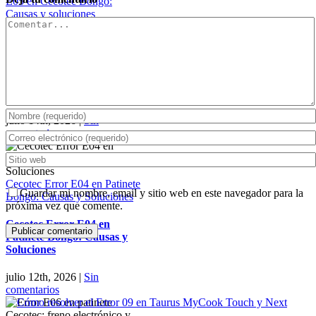
E05 en Cecotec Bongo:
Causas y soluciones
Comentar
definitivas
Guía completa sobre el error
E05 en Cecotec Bongo:
Causas y soluciones
definitivas
julio 14th, 2026
|
Sin
comentarios
Cecotec Error E04 en Patinete
Guardar mi nombre, email y sitio web en este navegador para la
Bongo: Causas y Soluciones
próxima vez que comente.
Cecotec Error E04 en
Patinete Bongo: Causas y
Soluciones
julio 12th, 2026
|
Sin
comentarios