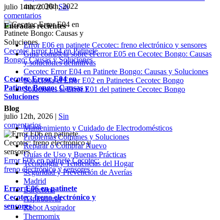
marzo 30th, 2022
julio 14th, 2026
|
Sin
comentarios
Entradas recientes
Error E06 en patinete Cecotec: freno electrónico y sensores
Cecotec Error E04 en Patinete
Guía completa sobre el error E05 en Cecotec Bongo: Causas
Bongo: Causas y Soluciones
y soluciones definitivas
Cecotec Error E04 en Patinete Bongo: Causas y Soluciones
Cecotec Error E04 en
Soluciona el Error E02 en Patinetes Cecotec Bongo
Patinete Bongo: Causas y
Soluciones al Error E01 del patinete Cecotec Bongo
Soluciones
Blog
julio 12th, 2026
|
Sin
comentarios
Mantenimiento y Cuidado de Electrodomésticos
Problemas Comunes y Soluciones
Reparar o Comprar Nuevo
Guías de Uso y Buenas Prácticas
Error E06 en patinete Cecotec:
Tecnología y Tendencias del Hogar
freno electrónico y sensores
Seguridad y Prevención de Averías
Madrid
Error E06 en patinete
Barcelona
Cecotec: freno electrónico y
Aspiradoras
sensores
Robot Aspirador
Thermomix