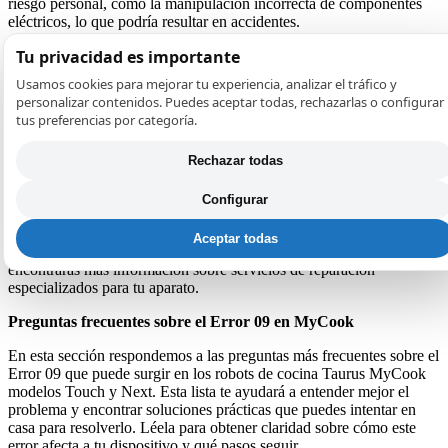
riesgo personal, como la manipulación incorrecta de componentes
eléctricos, lo que podría resultar en accidentes.
Tu privacidad es importante
Para evitar complicaciones adicionales, considera contactar con un
servicio técnico autorizado si notas que los intentos iniciales de
Usamos cookies para mejorar tu experiencia, analizar el tráfico y
solución no tienen éxito. Estos profesionales están capacitados para
personalizar contenidos. Puedes aceptar todas, rechazarlas o configurar
diagnosticar adecuadamente el problema y aplicar las soluciones
tus preferencias por categoría.
necesarias de manera segura, preservando la integridad de tu robot
de cocina. Además, acudir a un técnico especializado puede
Rechazar todas
ofrecerte la tranquilidad de que el aparato será revisado con la
debida precaución y pericia técnica.
Configurar
No olvides que, a menudo, los problemas más complejos requieren
herramientas específicas y un conocimiento más profundo que solo
Aceptar todas
un profesional puede ofrecer. Visita REPARAPAE. COM, donde
encontrarás más información sobre servicios de reparación
especializados para tu aparato.
Preguntas frecuentes sobre el Error 09 en MyCook
En esta sección respondemos a las preguntas más frecuentes sobre el
Error 09 que puede surgir en los robots de cocina Taurus MyCook
modelos Touch y Next. Esta lista te ayudará a entender mejor el
problema y encontrar soluciones prácticas que puedes intentar en
casa para resolverlo. Léela para obtener claridad sobre cómo este
error afecta a tu dispositivo y qué pasos seguir.