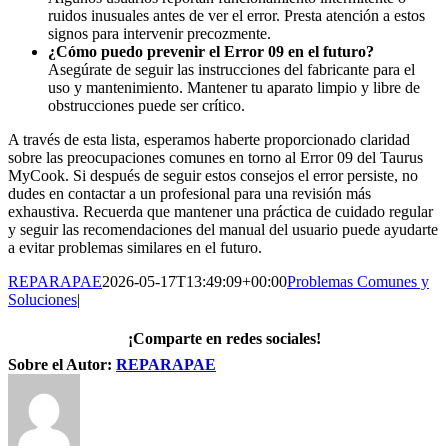
ruidos inusuales antes de ver el error. Presta atención a estos
signos para intervenir precozmente.
¿Cómo puedo prevenir el Error 09 en el futuro?
Asegúrate de seguir las instrucciones del fabricante para el
uso y mantenimiento. Mantener tu aparato limpio y libre de
obstrucciones puede ser crítico.
A través de esta lista, esperamos haberte proporcionado claridad
sobre las preocupaciones comunes en torno al Error 09 del Taurus
MyCook. Si después de seguir estos consejos el error persiste, no
dudes en contactar a un profesional para una revisión más
exhaustiva. Recuerda que mantener una práctica de cuidado regular
y seguir las recomendaciones del manual del usuario puede ayudarte
a evitar problemas similares en el futuro.
REPARAPAE
2026-05-17T13:49:09+00:00
Problemas Comunes y
Soluciones
|
¡Comparte en redes sociales!
Facebook
X
LinkedIn
WhatsApp
Pinterest
Correo
Sobre el Autor:
REPARAPAE
electrónico