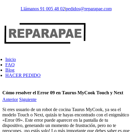
Saltar
Llámanos 91 005 48 02
|
pedidos@reparapae.com
al
contenido
Inicio
FAQ
Blog
HACER PEDIDO
Cómo resolver el Error 09 en Taurus MyCook Touch y Next
Anterior
Siguiente
Si eres usuario de un robot de cocina Taurus MyCook, ya sea el
modelo Touch o Next, quizás te hayas encontrado con el enigmático
«Error 09». Este error puede aparecer en la pantalla de tu
dispositivo, generando un momento de frustración, pero no te
preocupes, ¡no estás solo! Lo más importante que debes saber es que