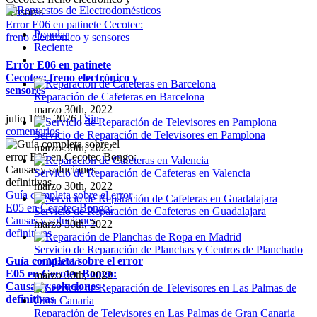
Error E06 en patinete Cecotec:
Popular
freno electrónico y sensores
Reciente
Comentarios
Error E06 en patinete
Cecotec: freno electrónico y
sensores
Reparación de Cafeteras en Barcelona
marzo 30th, 2022
julio 16th, 2026
|
Sin
comentarios
Servicio de Reparación de Televisores en Pamplona
marzo 30th, 2022
Servicio de Reparación de Cafeteras en Valencia
marzo 30th, 2022
Guía completa sobre el error
E05 en Cecotec Bongo:
Servicio de Reparación de Cafeteras en Guadalajara
Causas y soluciones
marzo 30th, 2022
definitivas
Servicio de Reparación de Planchas y Centros de Planchado
Guía completa sobre el error
en Madrid
E05 en Cecotec Bongo:
marzo 30th, 2022
Causas y soluciones
definitivas
Reparación de Televisores en Las Palmas de Gran Canaria