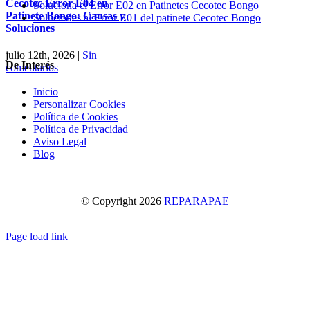
Cecotec Error E04 en
Soluciona el Error E02 en Patinetes Cecotec Bongo
Patinete Bongo: Causas y
Soluciones al Error E01 del patinete Cecotec Bongo
Soluciones
julio 12th, 2026
|
Sin
De Interés
comentarios
Inicio
Personalizar Cookies
Política de Cookies
Política de Privacidad
Aviso Legal
Blog
© Copyright
2026
REPARAPAE
Facebook
X
Instagram
Pinterest
Page load link