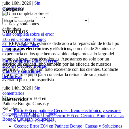
julio 16th, 2026
|
Sin
comentarios
Categorías
Categorías
NOSOTROS
Guía completa sobre el error
E05 en Cecotec Bongo:
En REPARAPAE estamos dedicado a la reparación de todo tipo
Causas y soluciones
de
aparatos electrónicos y eléctricos,
con más de 20 años de
definitivas
experiencia en los que hemos sabido adaptarnos a lo largo del
tiempo a las nuevas técnologias. Apostamos no solo por un
Guía completa sobre el error
servicio de calidad, sino también por las eficacia de nuestros
E05 en Cecotec Bongo:
servicios , así como un trato excelente con los clientes. Contacte
Causas y soluciones
con nuestro equipo para concertar la retirada de su aparato
definitivas
averiado por un transportista.
julio 14th, 2026
|
Sin
comentarios
Más servicios
Error E06 en patinete Cecotec: freno electrónico y sensores
Cecotec Error E04 en Patinete
Guía completa sobre el error E05 en Cecotec Bongo: Causas
Bongo: Causas y Soluciones
y soluciones definitivas
Cecotec Error E04 en Patinete Bongo: Causas y Soluciones