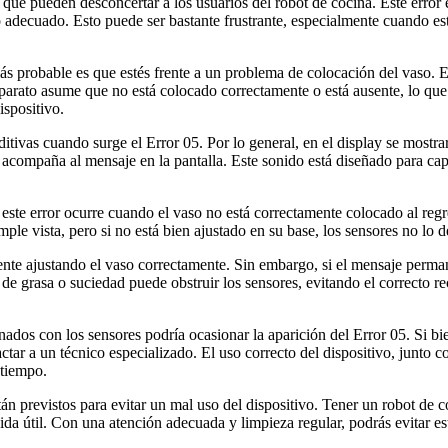
ue pueden desconcertar a los usuarios del robot de cocina. Este error e
o adecuado. Esto puede ser bastante frustrante, especialmente cuando e
s probable es que estés frente a un problema de colocación del vaso. E
 aparato asume que no está colocado correctamente o está ausente, lo qu
ispositivo.
ivas cuando surge el Error 05. Por lo general, en el display se mostrar
acompaña al mensaje en la pantalla. Este sonido está diseñado para capta
te error ocurre cuando el vaso no está correctamente colocado al regre
ple vista, pero si no está bien ajustado en su base, los sensores no lo d
e ajustando el vaso correctamente. Sin embargo, si el mensaje permane
 de grasa o suciedad puede obstruir los sensores, evitando el correcto 
onados con los sensores podría ocasionar la aparición del Error 05. Si b
actar a un técnico especializado. El uso correcto del dispositivo, junto
 tiempo.
án previstos para evitar un mal uso del dispositivo. Tener un robot de
a útil. Con una atención adecuada y limpieza regular, podrás evitar este