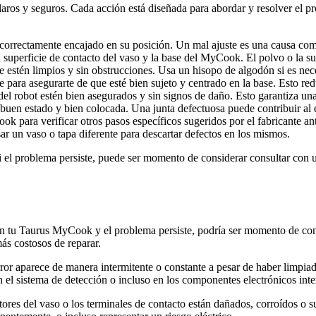
aros y seguros. Cada acción está diseñada para abordar y resolver el p
 correctamente encajado en su posición. Un mal ajuste es una causa com
superficie de contacto del vaso y la base del MyCook. El polvo o la suc
e estén limpios y sin obstrucciones. Usa un hisopo de algodón si es nec
 para asegurarte de que esté bien sujeto y centrado en la base. Esto red
el robot estén bien asegurados y sin signos de daño. Esto garantiza una
buen estado y bien colocada. Una junta defectuosa puede contribuir al e
 para verificar otros pasos específicos sugeridos por el fabricante ante
sar un vaso o tapa diferente para descartar defectos en los mismos.
i el problema persiste, puede ser momento de considerar consultar con
en tu Taurus MyCook y el problema persiste, podría ser momento de conta
ás costosos de reparar.
error aparece de manera intermitente o constante a pesar de haber limpia
l sistema de detección o incluso en los componentes electrónicos inter
tores del vaso o los terminales de contacto están dañados, corroídos o 