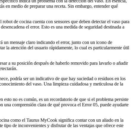
specífico indica un problema con la detección del vaso. En esencia,
stás en medio de preparar una receta. Sin embargo, entender qué
l robot de cocina cuenta con sensores que deben detectar el vaso para
e desencadena el error. Esto es una medida de seguridad destinada a
á un mensaje claro indicando el error, junto con un icono de
r la atención del usuario rápidamente, lo cual es particularmente útil
sar a su posición después de haberlo removido para lavarlo o añadir
etectarán.
ce, podría ser un indicativo de que hay suciedad o residuos en los
reconocimiento del vaso. Una limpieza cuidadosa y meticulosa de la
ien esto no es común, es un recordatorio de que si el problema persiste
 con una comprensión clara de qué provoca el Error 05, puede ayudarte
 cocina como el Taurus MyCook significa contar con un aliado en la
 tipo de inconvenientes y disfrutar de las ventajas que ofrece este