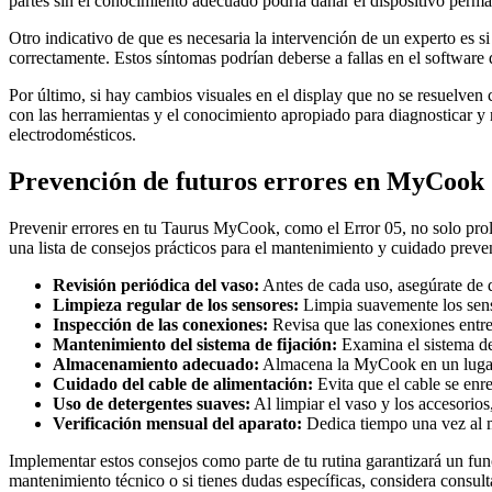
partes sin el conocimiento adecuado podría dañar el dispositivo perman
Otro indicativo de que es necesaria la intervención de un experto es 
correctamente. Estos síntomas podrían deberse a fallas en el software 
Por último, si hay cambios visuales en el display que no se resuelven c
con las herramientas y el conocimiento apropiado para diagnosticar 
electrodomésticos.
Prevención de futuros errores en MyCook
Prevenir errores en tu Taurus MyCook, como el Error 05, no solo prolo
una lista de consejos prácticos para el mantenimiento y cuidado preven
Revisión periódica del vaso:
Antes de cada uso, asegúrate de q
Limpieza regular de los sensores:
Limpia suavemente los sens
Inspección de las conexiones:
Revisa que las conexiones entre 
Mantenimiento del sistema de fijación:
Examina el sistema de 
Almacenamiento adecuado:
Almacena la MyCook en un lugar l
Cuidado del cable de alimentación:
Evita que el cable se enre
Uso de detergentes suaves:
Al limpiar el vaso y los accesorios
Verificación mensual del aparato:
Dedica tiempo una vez al me
Implementar estos consejos como parte de tu rutina garantizará un fu
mantenimiento técnico o si tienes dudas específicas, considera consul