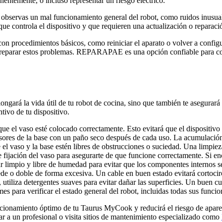
entemente, o incluso representar un riesgo eléctrico.
si observas un mal funcionamiento general del robot, como ruidos inusu
que controla el dispositivo y que requieren una actualización o reparaci
on procedimientos básicos, como reiniciar el aparato o volver a configura
y reparar estos problemas. REPARAPAE es una opción confiable para con
ngará la vida útil de tu robot de cocina, sino que también te asegurará
tivo de tu dispositivo.
ue el vaso esté colocado correctamente. Esto evitará que el dispositivo
ores de la base con un paño seco después de cada uso. La acumulación
el vaso y la base estén libres de obstrucciones o suciedad. Una limpie
fijación del vaso para asegurarte de que funcione correctamente. Si encu
impio y libre de humedad para evitar que los componentes internos se
de o doble de forma excesiva. Un cable en buen estado evitará cortocircu
, utiliza detergentes suaves para evitar dañar las superficies. Un buen c
s para verificar el estado general del robot, incluidas todas sus funci
ncionamiento óptimo de tu Taurus MyCook y reducirá el riesgo de apare
tar a un profesional o visita sitios de mantenimiento especializado como