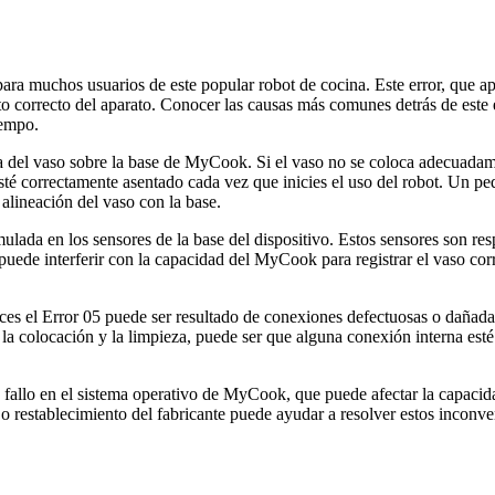
ara muchos usuarios de este popular robot de cocina. Este error, que ap
o correcto del aparato. Conocer las causas más comunes detrás de este 
iempo.
ta del vaso sobre la base de MyCook. Si el vaso no se coloca adecuadame
esté correctamente asentado cada vez que inicies el uso del robot. Un p
 alineación del vaso con la base.
ulada en los sensores de la base del dispositivo. Estos sensores son resp
 puede interferir con la capacidad del MyCook para registrar el vaso co
es el Error 05 puede ser resultado de conexiones defectuosas o dañadas
a colocación y la limpieza, puede ser que alguna conexión interna esté 
 fallo en el sistema operativo de MyCook, que puede afectar la capacid
 o restablecimiento del fabricante puede ayudar a resolver estos inconve