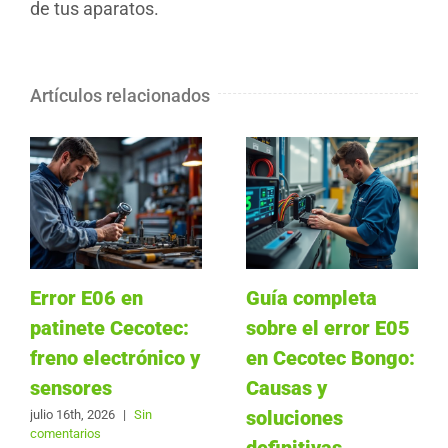
de tus aparatos.
Artículos relacionados
Error E06 en
Guía completa
patinete Cecotec:
sobre el error E05
freno electrónico y
en Cecotec Bongo:
sensores
Causas y
soluciones
julio 16th, 2026
|
Sin
comentarios
definitivas