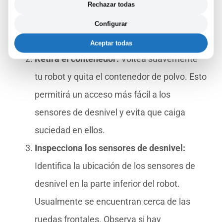
asegúrate de que tu Roomba esté apagada.
Rechazar todas
Esto evita cualquier accidente eléctrico o
Configurar
movimiento inesperado durante la limpieza.
Aceptar todas
Retira el contenedor:
Voltea suavemente
tu robot y quita el contenedor de polvo. Esto
permitirá un acceso más fácil a los
sensores de desnivel y evita que caiga
suciedad en ellos.
Inspecciona los sensores de desnivel:
Identifica la ubicación de los sensores de
desnivel en la parte inferior del robot.
Usualmente se encuentran cerca de las
ruedas frontales. Observa si hay