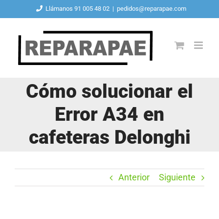
Saltar
Llámanos 91 005 48 02
|
pedidos@reparapae.com
al
contenido
Cómo solucionar el
Error A34 en
cafeteras Delonghi
Anterior
Siguiente