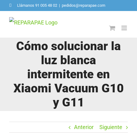
Saltar
Llámanos 91 005 48 02
|
pedidos@reparapae.com
al
contenido
Cómo solucionar la
luz blanca
intermitente en
Xiaomi Vacuum G10
y G11
Anterior
Siguiente