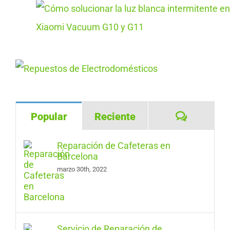
Comentar
Popular
Reciente
Reparación de Cafeteras en
Barcelona
marzo 30th, 2022
Servicio de Reparación de