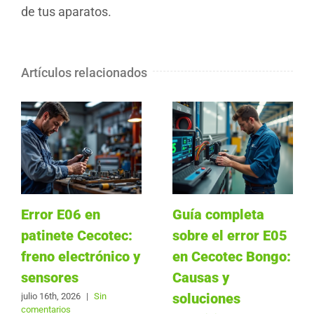
de tus aparatos.
Artículos relacionados
Error E06 en
Guía completa
patinete Cecotec:
sobre el error E05
freno electrónico y
en Cecotec Bongo:
sensores
Causas y
soluciones
julio 16th, 2026
|
Sin
comentarios