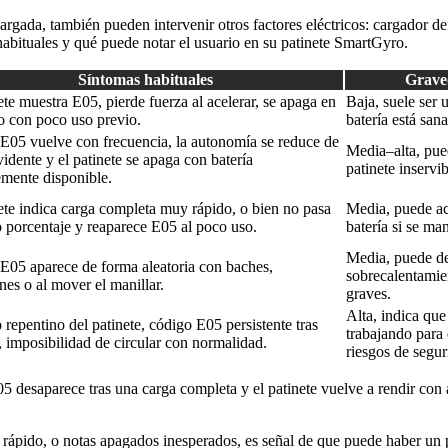
gada, también pueden intervenir otros factores eléctricos: cargador de
habituales y qué puede notar el usuario en su patinete SmartGyro.
Síntomas habituales
Grave
ete muestra E05, pierde fuerza al acelerar, se apaga en
Baja, suele ser 
o con poco uso previo.
batería está sana
 E05 vuelve con frecuencia, la autonomía se reduce de
Media–alta, pued
idente y el patinete se apaga con batería
patinete inservib
emente disponible.
ete indica carga completa muy rápido, o bien no pasa
Media, puede ac
o porcentaje y reaparece E05 al poco uso.
batería si se ma
Media, puede de
 E05 aparece de forma aleatoria con baches,
sobrecalentamie
nes o al mover el manillar.
graves.
Alta, indica que
repentino del patinete, código E05 persistente tras
trabajando para
r, imposibilidad de circular con normalidad.
riesgos de segur
 E05 desaparece tras una carga completa y el patinete vuelve a rendir co
e rápido, o notas apagados inesperados, es señal de que puede haber u