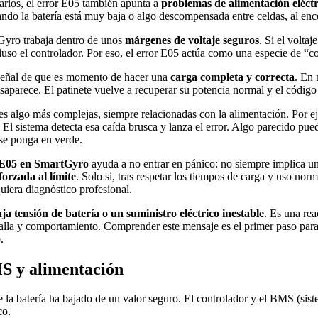
arios, el error E05 también apunta a
problemas de alimentación eléctr
Cuando la batería está muy baja o algo descompensada entre celdas, al en
tGyro trabaja dentro de unos
márgenes de voltaje seguros
. Si el volta
cluso el controlador. Por eso, el error E05 actúa como una especie de “c
 señal de que es momento de hacer una
carga completa y correcta
. En 
saparece. El patinete vuelve a recuperar su potencia normal y el código
s algo más complejas, siempre relacionadas con la alimentación. Por e
El sistema detecta esa caída brusca y lanza el error. Algo parecido puede
 se ponga en verde.
 E05 en SmartGyro
ayuda a no entrar en pánico: no siempre implica 
forzada al límite
. Solo si, tras respetar los tiempos de carga y uso nor
uiera diagnóstico profesional.
ja tensión de batería o un suministro eléctrico inestable
. Es una re
talla y comportamiento. Comprender este mensaje es el primer paso para 
.
MS y alimentación
e la batería ha bajado de un valor seguro. El controlador y el BMS (sist
co.