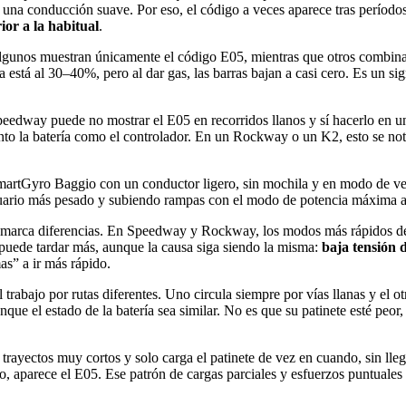
 una conducción suave. Por eso, el código a veces aparece tras período
or a la habitual
.
Algunos muestran únicamente el código E05, mientras que otros combina
a está al 30–40%, pero al dar gas, las barras bajan a casi cero. Es un s
dway puede no mostrar el E05 en recorridos llanos y sí hacerlo en una c
 tanto la batería como el controlador. En un Rockway o un K2, esto se n
SmartGyro Baggio con un conductor ligero, sin mochila y en modo de v
ario más pesado y subiendo rampas con el modo de potencia máxima activ
 marca diferencias. En Speedway y Rockway, los modos más rápidos dem
puede tardar más, aunque la causa siga siendo la misma:
baja tensión 
as” a ir más rápido.
bajo por rutas diferentes. Uno circula siempre por vías llanas y el otr
ue el estado de la batería sea similar. No es que su patinete esté peor,
rayectos muy cortos y solo carga el patinete de vez en cuando, sin lleg
co, aparece el E05. Ese patrón de cargas parciales y esfuerzos puntuales