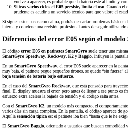
vuelve a aparecer, es probable que la batería esté al límite y co
Si tras varios ciclos el E05 persiste, limita el uso
. Cuando el e
prudente es acudir a un servicio técnico para que valore el esta
Si sigues estos pasos con calma, podrás descartar problemas básicos
interna y conviene una revisión profesional antes de seguir utilizando
Diferencias del error E05 según el model
El código
error E05 en patinetes SmartGyro
suele tener una misma 
SmartGyro Speedway
,
Rockway
,
K2
y
Baggio
. Influyen la pantall
En un
SmartGyro Speedway
, el error E05 suele aparecer en la pan
muy baja, el patinete pegue pequeños tirones, se quede “sin fuerza” al
baja tensión de batería bajo esfuerzo
.
En el caso del
SmartGyro Rockway
, que está pensado para trayecto
final. El display muestra el error, pero antes de llegar a ese punto es 
esfuerzo extra acelera la bajada de tensión y el código salta antes.
Con el
SmartGyro K2
, un modelo más compacto, el comportamiento pu
varios días sin carga completa. En la pantalla, el código aparece de g
Aquí la
sensación típica
es: el patinete iba bien “hasta que le he exi
El
SmartGyro Baggio
, orientado a usuarios que buscan comodidad y 