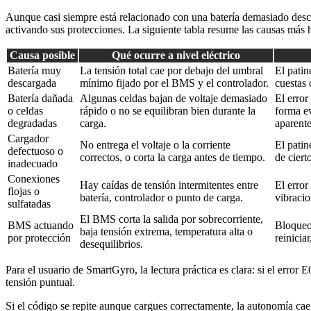
Aunque casi siempre está relacionado con una batería demasiado descar
activando sus protecciones. La siguiente tabla resume las causas más 
Causa posible
Qué ocurre a nivel eléctrico
Batería muy
La tensión total cae por debajo del umbral
El patin
descargada
mínimo fijado por el BMS y el controlador.
cuestas 
Batería dañada
Algunas celdas bajan de voltaje demasiado
El error
o celdas
rápido o no se equilibran bien durante la
forma ev
degradadas
carga.
aparent
Cargador
No entrega el voltaje o la corriente
El patin
defectuoso o
correctos, o corta la carga antes de tiempo.
de ciert
inadecuado
Conexiones
Hay caídas de tensión intermitentes entre
El error
flojas o
batería, controlador o punto de carga.
vibracio
sulfatadas
El BMS corta la salida por sobrecorriente,
BMS actuando
Bloqueo 
baja tensión extrema, temperatura alta o
por protección
reinicia
desequilibrios.
Para el usuario de SmartGyro, la lectura práctica es clara: si el error
tensión puntual.
Si el código se repite aunque cargues correctamente, la autonomía ca