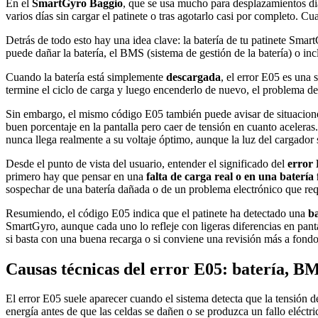
En el
SmartGyro Baggio
, que se usa mucho para desplazamientos di
varios días sin cargar el patinete o tras agotarlo casi por completo. 
Detrás de todo esto hay una idea clave: la batería de tu patinete Smar
puede dañar la batería, el BMS (sistema de gestión de la batería) o in
Cuando la batería está simplemente
descargada
, el error E05 es una
termine el ciclo de carga y luego encenderlo de nuevo, el problema de
Sin embargo, el mismo código E05 también puede avisar de situacione
buen porcentaje en la pantalla pero caer de tensión en cuanto aceleras. 
nunca llega realmente a su voltaje óptimo, aunque la luz del cargador
Desde el punto de vista del usuario, entender el significado del
error
primero hay que pensar en una
falta de carga real o en una batería 
sospechar de una batería dañada o de un problema electrónico que req
Resumiendo, el código E05 indica que el patinete ha detectado una
ba
SmartGyro, aunque cada uno lo refleje con ligeras diferencias en pan
si basta con una buena recarga o si conviene una revisión más a fondo
Causas técnicas del error E05: batería, B
El error E05 suele aparecer cuando el sistema detecta que la tensión d
energía antes de que las celdas se dañen o se produzca un fallo eléctri