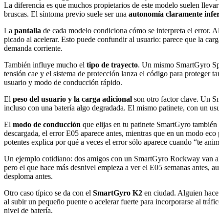
La diferencia es que muchos propietarios de este modelo suelen llevar
bruscas. El síntoma previo suele ser una
autonomía claramente inferi
La
pantalla
de cada modelo condiciona cómo se interpreta el error. 
picado al acelerar. Esto puede confundir al usuario: parece que la carg
demanda corriente.
También influye mucho el
tipo de trayecto
. Un mismo SmartGyro Spee
tensión cae y el sistema de protección lanza el código para proteger
usuario y modo de conducción rápido.
El
peso del usuario y la carga adicional
son otro factor clave. Un 
incluso con una batería algo degradada. El mismo patinete, con un usu
El
modo de conducción
que elijas en tu patinete SmartGyro también
descargada, el error E05 aparece antes, mientras que en un modo eco 
potentes explica por qué a veces el error sólo aparece cuando “te anim
Un ejemplo cotidiano: dos amigos con un SmartGyro Rockway van al tra
pero el que hace más desnivel empieza a ver el E05 semanas antes, aunq
desploma antes.
Otro caso típico se da con el
SmartGyro K2
en ciudad. Alguien hace t
al subir un pequeño puente o acelerar fuerte para incorporarse al tráfi
nivel de batería.