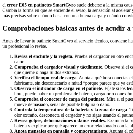
el
error E05 en patinetes SmartGyro
suele deberse a la misma caus
Cambia la forma en que se enciende el aviso, la sensación al acelerar y
más precisas sobre cuándo basta con una buena carga y cuándo conviene
Comprobaciones básicas antes de acudir a 
Antes de llevar tu patinete SmartGyro al servicio técnico, conviene ha
un profesional lo revise.
Revisa el enchufe y la regleta
. Prueba el cargador en otro enc
calor.
Comprueba el cargador visual y táctilmente
. Observa si el 
que queme o haga ruidos extraños.
Verifica el tiempo real de carga
. Anota a qué hora conectas el
fabricante, sin desconectarlo a mitad “porque parece que ya est
Observa el indicador de carga en el patinete
. Fíjate si los 
hora, puede haber un problema de batería, cargador o conexión
Comprueba el conector de carga del patinete
. Mira si el pu
mueve demasiado, señal de posible holgura o daño.
Controla la temperatura de la batería y la zona de carga
. T
olor extraño, desconecta el cargador y no sigas usando el patine
Revisa golpes, deformaciones o daños visibles
. Examina la ba
batería y explicar por qué aparece un error relacionado con la a
Anota mensajes en pantalla y comportamiento
. Apunta el có