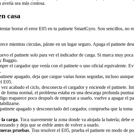
a avería sea más costosa.
en casa
tentar borrar el error E05 en tu patinete SmartGyro. Son sencillos, no 
parece mientras circulas, párate en un lugar seguro. Apaga el patinete d
evo el patinete solo para ver el indicador de carga. Si marca muy poca 
y Baggio.
empre el cargador que venía con el patinete o uno oficial equivalente. E
.
patinete apagado, deja que cargue varias horas seguidas, incluso aunqu
el E05.
 vez acabado el ciclo, desconecta el cargador y enciende el patinete. In
de forma normal, el problema estaba en una descarga profunda puntual
ódigo reaparece poco después de empezar a usarlo, vuelve a apagar el pat
abilizarse.
 patinete apagado y desconectado del cargador, comprueba que la toma d
 la carga
. Toca suavemente la zona donde va alojada la batería; debe
zando y deja que se enfríe antes de volver a usarlo.
imeras pruebas
. Tras resolver el E05, prueba el patinete en modo de p