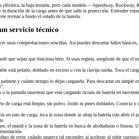
a eléctrica, la baja tensión, pero cada modelo —Speedway, Rockway, 
 la duración de la carga antes de que salte la protección. Entender estas
 revisar a fondo el estado de la batería.
un servicio técnico
cer unas comprobaciones sencillas. Así puedes descartar fallos básicos,
hufe que sepas que funciona bien. Si usas regleta, asegúrate de que el 
cable está pelado, doblado en exceso o con la clavija suelta. Toca el car
 patinete y cuánto tiempo lo dejas cargando. Para descartar un simple e
á”.
leds o la pantalla muestran que está cargando (icono de batería en movimi
.
erto de carga está limpio, sin polvo, óxido ni pines doblados. Conecta y 
ras un rato de carga, toca la zona donde se aloja la batería (sin abrir el
te.
se, el mástil y la zona de la batería en busca de abolladuras o fisuras. 
limentación.
digo de error, cuándo aparece (al encender, al acelerar, al subir cuestas