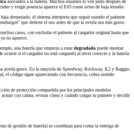
ica
asociados a la batería. Muchos usuarios lo ven justo después de
cender y exigir potencia aparece el E05 como aviso de baja tensión.
je baja demasiado, el sistema interpreta que seguir usando el patinete
ortafuegos” que detiene el uso antes de que la avería sea más grave.
muchos casos, con enchufar el patinete al cargador original hasta que
 ya no aparece.
jemplo, una batería que empieza a estar
degradada
puede mostrar
 ocurrir si el cargador no está cargando al nivel correcto y la batería
una avería grave. En la mayoría de Speedway, Rockway, K2 y Baggio,
mal, el código sigue apareciendo con frecuencia, cobra sentido
acción de protección compartida por los principales modelos
actuar con calma, revisar cómo y cuándo cargas tu patinete y decidir
ema de gestión de batería) se coordinan para cortar la entrega de