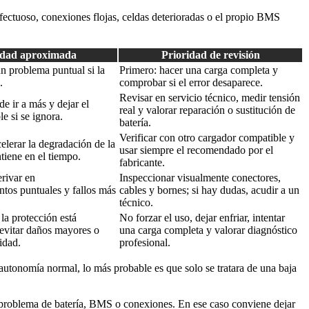
fectuoso, conexiones flojas, celdas deterioradas o el propio BMS
dad aproximada
Prioridad de revisión
un problema puntual si la
Primero: hacer una carga completa y
.
comprobar si el error desaparece.
Revisar en servicio técnico, medir tensión
e ir a más y dejar el
real y valorar reparación o sustitución de
le si se ignora.
batería.
Verificar con otro cargador compatible y
elerar la degradación de la
usar siempre el recomendado por el
ntiene en el tiempo.
fabricante.
rivar en
Inspeccionar visualmente conectores,
ntos puntuales y fallos más
cables y bornes; si hay dudas, acudir a un
técnico.
 la protección está
No forzar el uso, dejar enfriar, intentar
 evitar daños mayores o
una carga completa y valorar diagnóstico
idad.
profesional.
n autonomía normal, lo más probable es que solo se tratara de una baja
n problema de batería, BMS o conexiones. En ese caso conviene dejar