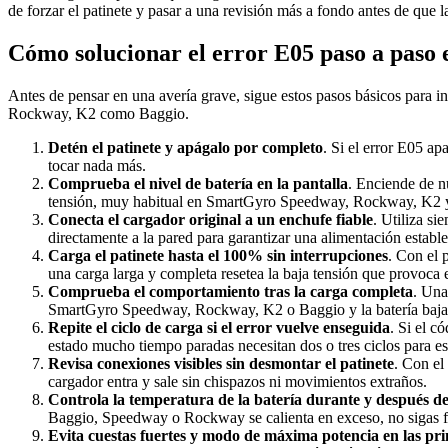
de forzar el patinete y pasar a una revisión más a fondo antes de que l
Cómo solucionar el error E05 paso a paso 
Antes de pensar en una avería grave, sigue estos pasos básicos para in
Rockway, K2 como Baggio.
Detén el patinete y apágalo por completo
. Si el error E05 a
tocar nada más.
Comprueba el nivel de batería en la pantalla
. Enciende de nu
tensión, muy habitual en SmartGyro Speedway, Rockway, K2 
Conecta el cargador original a un enchufe fiable
. Utiliza si
directamente a la pared para garantizar una alimentación estable
Carga el patinete hasta el 100% sin interrupciones
. Con el 
una carga larga y completa resetea la baja tensión que provoca 
Comprueba el comportamiento tras la carga completa
. Una
SmartGyro Speedway, Rockway, K2 o Baggio y la batería baja 
Repite el ciclo de carga si el error vuelve enseguida
. Si el c
estado mucho tiempo paradas necesitan dos o tres ciclos para est
Revisa conexiones visibles sin desmontar el patinete
. Con el
cargador entra y sale sin chispazos ni movimientos extraños.
Controla la temperatura de la batería durante y después de
Baggio, Speedway o Rockway se calienta en exceso, no sigas for
Evita cuestas fuertes y modo de máxima potencia en las pr