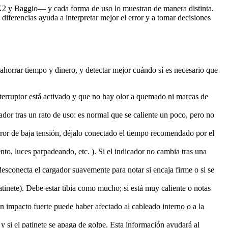
K2 y Baggio— y cada forma de uso lo muestran de manera distinta.
 diferencias ayuda a interpretar mejor el error y a tomar decisiones
 ahorrar tiempo y dinero, y detectar mejor cuándo sí es necesario que
interruptor está activado y que no hay olor a quemado ni marcas de
gador tras un rato de uso: es normal que se caliente un poco, pero no
rror de baja tensión, déjalo conectado el tiempo recomendado por el
ento, luces parpadeando, etc. ). Si el indicador no cambia tras una
desconecta el cargador suavemente para notar si encaja firme o si se
 patinete). Debe estar tibia como mucho; si está muy caliente o notas
Un impacto fuerte puede haber afectado al cableado interno o a la
) y si el patinete se apaga de golpe. Esta información ayudará al