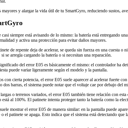
nal.
 mayores y alargar la vida útil de tu SmartGyro, reduciendo sustos, aver
martGyro
e casi siempre está avisando de lo mismo: la batería está entregando un
normalidad y activa una protección para evitar daños mayores.
inete de repente deja de acelerar, se queda sin fuerza en una cuesta o ni
si se arregla cargando la batería o si necesitan una reparación.
 significado del error E05 es básicamente el mismo: el controlador ha d
esta puede variar ligeramente según el modelo y la pantalla.
s con cierta potencia, el error E05 suele aparecer al acelerar fuerte co
o dos barras, el sistema puede notar que el voltaje cae por debajo del 
 largas o terrenos variados, el error E05 también tiene relación con esta
 está al 100%. El patinete intenta proteger tanto la batería como la ele
 suele mostrar el error E05 de manera similar: en la pantalla puede apa
o el patinete se apaga. Esto indica que el sistema está detectando que 