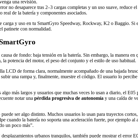
nvenga una revisión.
rror no desaparece tras 2–3 cargas completas y un uso suave, reduce el 
do real de la batería y componentes asociados.
 de carga y uso en tu SmartGyro Speedway, Rockway, K2 o Baggio. Si e
 el patinete con normalidad.
o SmartGyro
causa de fondo: baja tensión en la batería. Sin embargo, la manera en 
a, la potencia del motor, el peso del conjunto y el estilo de uso habitual.
talla LCD de forma clara, normalmente acompañado de una bajada brusca d
 subir una rampa y, finalmente, muestre el código. El usuario lo percib
s algo más largos y usuarios que muchas veces lo usan a diario, el E05 p
frecuente notar una
pérdida progresiva de autonomía
y una caída de ve
ede ser algo distinto. Muchos usuarios lo usan para trayectos cortos, p
olpe cuando la batería no soporta una aceleración fuerte, por ejemplo al
gido un poco más”.
desplazamientos urbanos tranquilos, también puede mostrar el error E05