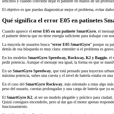
sencillos y cuándo conviene dejar el patinete en manos de un profesio
El objetivo es que puedas diagnosticar mejor el problema, evitar daños
Qué significa el error E05 en patinetes S
Cuando aparece el
error E05 en un patinete SmartGyro
, el mensaj
el patinete detecta que no tiene energía suficiente para trabajar con 
La mayoría de usuarios busca “
error E05 SmartGyro
” porque su pat
detrás de esa búsqueda es muy clara: entender si el problema es grave, 
En los modelos
SmartGyro Speedway, Rockway, K2 y Baggio
, el
pedir potencia. Aunque el mensaje sea igual, la forma en que se manifi
En un
SmartGyro Speedway
, que está pensado para trayectos urbano
máxima potencia, subes una cuesta y el nivel de batería estaba en una 
En el caso del
SmartGyro Rockway
, más orientado a rutas algo más
peso del usuario, cuestas prolongadas y una carga de batería que ya no
El
SmartGyro K2
, al ser un modelo plegable y práctico para ciudad,
Quizá consigues encenderlo, pero al dar gas el motor apenas responde 
funcionamiento.