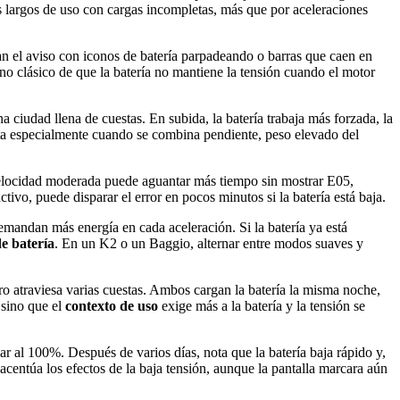
s largos de uso con cargas incompletas, más que por aceleraciones
n el aviso con iconos de batería parpadeando o barras que caen en
igno clásico de que la batería no mantiene la tensión cuando el motor
iudad llena de cuestas. En subida, la batería trabaja más forzada, la
ota especialmente cuando se combina pendiente, peso elevado del
elocidad moderada puede aguantar más tiempo sin mostrar E05,
o, puede disparar el error en pocos minutos si la batería está baja.
andan más energía en cada aceleración. Si la batería ya está
de batería
. En un K2 o un Baggio, alternar entre modos suaves y
o atraviesa varias cuestas. Ambos cargan la batería la misma noche,
 sino que el
contexto de uso
exige más a la batería y la tensión se
ar al 100%. Después de varios días, nota que la batería baja rápido y,
 acentúa los efectos de la baja tensión, aunque la pantalla marcara aún