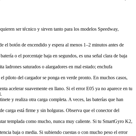
requieren ser técnico y sirven tanto para los modelos Speedway,
esde el botón de encendido y espera al menos 1–2 minutos antes de
batería o el porcentaje baja en segundos, es una señal clara de baja
vita ladrones saturados o alargadores en mal estado; enchufa
e el piloto del cargador se ponga en verde pronto. En muchos casos,
tenta acelerar suavemente en llano. Si el error E05 ya no aparece en tu
.
inete y realiza otra carga completa. A veces, las baterías que han
e carga está firme y sin holguras. Observa que el conector del
 estar templada como mucho, nunca muy caliente. Si tu SmartGyro K2,
otencia baja o media. Si subiendo cuestas o con mucho peso el error