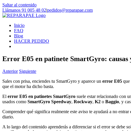
Saltar al contenido
Llámanos 91 005 48 02
|
pedidos@reparapae.com
Inicio
FAQ
Blog
HACER PEDIDO
Error E05 en patinete SmartGyro: causas y
Anterior
Siguiente
Sales con prisa, enciendes tu SmartGyro y aparece un
error E05
que 
que el motor ha dicho basta.
El
error E05 en patinetes SmartGyro
suele estar relacionado con u
usados como
SmartGyro Speedway
,
Rockway
,
K2
o
Baggio
, y ca
Comprender qué significa realmente este aviso te ayudará a no entrar en
diario.
A lo largo del contenido aprenderás a diferenciar si el error se debe 