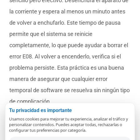
sencillo pero efectivo. Desenchufa el aparato de
la corriente y espera al menos un minuto antes
de volver a enchufarlo. Este tiempo de pausa
permite que el sistema se reinicie
completamente, lo que puede ayudar a borrar el
error E08. Al volver a encenderlo, verifica si el
problema persiste. Esta práctica es una buena
manera de asegurar que cualquier error
temporal de software se resuelva sin ningún tipo
de complicación.
Tu privacidad es importante
Otro posible método es recalibrar la báscula.
Usamos cookies para mejorar tu experiencia, analizar el tráfico y
personalizar contenidos. Puedes aceptar todas, rechazarlas o
Aunque no todos los modelos pueden permitir
configurar tus preferencias por categoría.