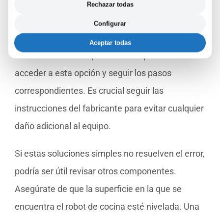
esto de manera directa, algunos usuarios han
Rechazar todas
encontrado útil este procedimiento en modelos
Configurar
compatibles. Verifica el manual de instrucciones
Aceptar todas
de tu robot Mambo para saber si puedes
acceder a esta opción y seguir los pasos
correspondientes. Es crucial seguir las
instrucciones del fabricante para evitar cualquier
daño adicional al equipo.
Si estas soluciones simples no resuelven el error,
podría ser útil revisar otros componentes.
Asegúrate de que la superficie en la que se
encuentra el robot de cocina esté nivelada. Una