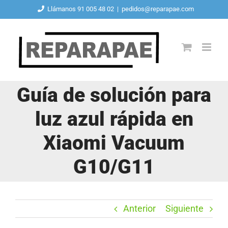
Saltar
Llámanos 91 005 48 02
|
pedidos@reparapae.com
al
contenido
Guía de solución para
luz azul rápida en
Xiaomi Vacuum
G10/G11
Anterior
Siguiente