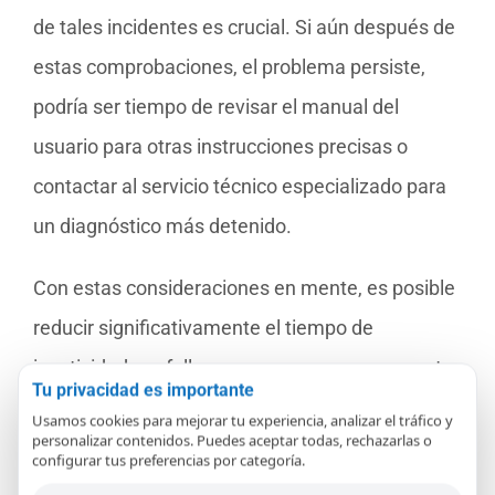
de tales incidentes es crucial. Si aún después de
estas comprobaciones, el problema persiste,
podría ser tiempo de revisar el manual del
usuario para otras instrucciones precisas o
contactar al servicio técnico especializado para
un diagnóstico más detenido.
Con estas consideraciones en mente, es posible
reducir significativamente el tiempo de
inactividad por fallos menores y asegurar que tu
Tu privacidad es importante
Xiaomi Vacuum G10 o G11 esté siempre listo
Usamos cookies para mejorar tu experiencia, analizar el tráfico y
personalizar contenidos. Puedes aceptar todas, rechazarlas o
para funcionar cuando lo necesites. La
configurar tus preferencias por categoría.
prevención y el cuidado regular son clave para el