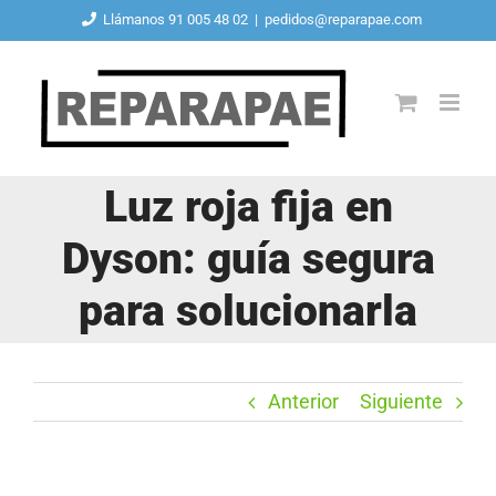
Saltar
Llámanos 91 005 48 02
|
pedidos@reparapae.com
al
contenido
Luz roja fija en
Dyson: guía segura
para solucionarla
Anterior
Siguiente