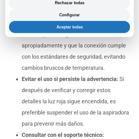
modelo y consejos adicionales de
Rechazar todas
mantenimiento.
Configurar
Asegura un entorno de carga correcto:
Aceptar todas
Verifica que el cargador esté funcionando
apropiadamente y que la conexión cumple
con los estándares de seguridad, evitando
cambios bruscos de temperatura.
Evitar el uso si persiste la advertencia:
Si
después de verificar y corregir estos
detalles la luz roja sigue encendida, es
preferible suspender el uso de la aspiradora
para prevenir más daños.
Consultar con el soporte técnico: