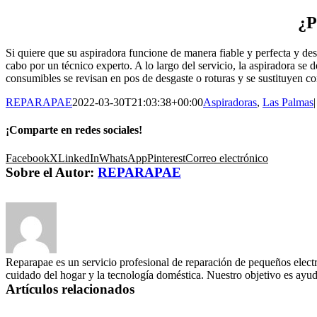
¿P
Si quiere que su aspiradora funcione de manera fiable y perfecta y de
cabo por un técnico experto. A lo largo del servicio, la aspiradora se 
consumibles se revisan en pos de desgaste o roturas y se sustituyen c
REPARAPAE
2022-03-30T21:03:38+00:00
Aspiradoras
,
Las Palmas
|
¡Comparte en redes sociales!
Facebook
X
LinkedIn
WhatsApp
Pinterest
Correo electrónico
Sobre el Autor:
REPARAPAE
Reparapae es un servicio profesional de reparación de pequeños electr
cuidado del hogar y la tecnología doméstica. Nuestro objetivo es ayuda
Artículos relacionados