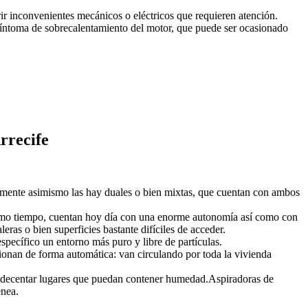
rir inconvenientes mecánicos o eléctricos que requieren atención.
síntoma de sobrecalentamiento del motor, que puede ser ocasionado
rrecife
almente asimismo las hay duales o bien mixtas, que cuentan con ambos
mismo tiempo, cuentan hoy día con una enorme autonomía así como con
ras o bien superficies bastante difíciles de acceder.
pecífico un entorno más puro y libre de partículas.
onan de forma automática: van circulando por toda la vivienda
ra adecentar lugares que puedan contener humedad.Aspiradoras de
enea.