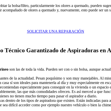
biar la bolsa/filtro, particularmente los olores a quemado, pueden suge
 ir acompañado de olores a quemado y, nuevamente, esto puede ser un 
SOLICITAR UNA REPARACIÓN
io Técnico Garantizado de Aspiradoras en A
trineo
son las de toda la vida. Pueden ser con o sin bolsa, aunque actu
eresantes de la actualidad. Pesan poquísimo y son muy manejables. Al 
casa sí son ideales para mantenerla al día y muy especialmente en escale
recomiendan especialmente para conseguir en la vivienda o un espacio es
blemente, las que más comodidades ofrecen. Es así merced a que funci
uienes no tienen mucho tiempo para pasar el aspirador a diario.
tivas dentro de los tipos de aspiradora que existen. Están indicadas pa
e sea difícil acceder como por ejemplo nuestro vehículo o bien la chim