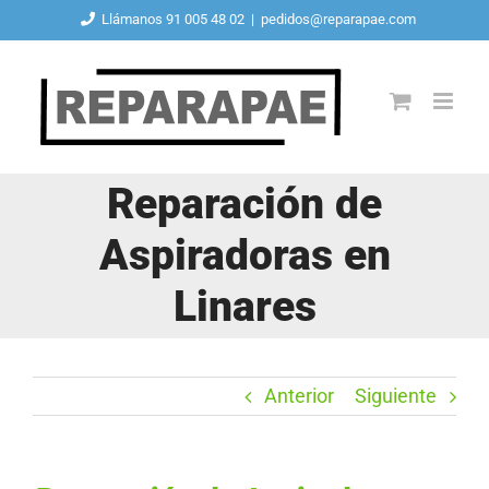
Saltar
Llámanos 91 005 48 02
|
pedidos@reparapae.com
al
contenido
Reparación de
Aspiradoras en
Linares
Anterior
Siguiente