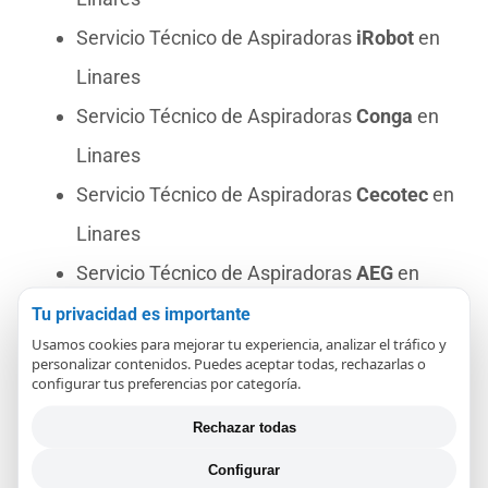
Servicio Técnico de Aspiradoras
iRobot
en
Linares
Servicio Técnico de Aspiradoras
Conga
en
Linares
Servicio Técnico de Aspiradoras
Cecotec
en
Linares
Servicio Técnico de Aspiradoras
AEG
en
Linares
Tu privacidad es importante
Usamos cookies para mejorar tu experiencia, analizar el tráfico y
Servicio Técnico de Aspiradoras
Nilfisk
en
personalizar contenidos. Puedes aceptar todas, rechazarlas o
configurar tus preferencias por categoría.
Linares
Servicio Técnico de Aspiradoras
Philips
en
Rechazar todas
Linares
Configurar