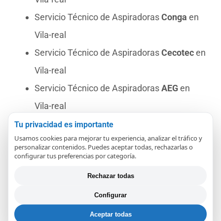
Servicio Técnico de Aspiradoras
Conga
en
Vila-real
Servicio Técnico de Aspiradoras
Cecotec
en
Vila-real
Servicio Técnico de Aspiradoras
AEG
en
Vila-real
Servicio Técnico de Aspiradoras
Nilfisk
en
Tu privacidad es importante
Usamos cookies para mejorar tu experiencia, analizar el tráfico y
Vila-real
personalizar contenidos. Puedes aceptar todas, rechazarlas o
configurar tus preferencias por categoría.
Servicio Técnico de Aspiradoras
Philips
en
Vila-real
Rechazar todas
Servicio Técnico de Aspiradoras
Tineco
en
Configurar
Vila-real
Aceptar todas