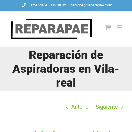
Saltar
Llámanos 91 005 48 02
|
pedidos@reparapae.com
al
contenido
Reparación de
Aspiradoras en Vila-
real
Anterior
Siguiente