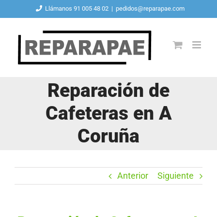
Saltar
Llámanos 91 005 48 02
|
pedidos@reparapae.com
al
contenido
Reparación de
Cafeteras en A
Coruña
Anterior
Siguiente