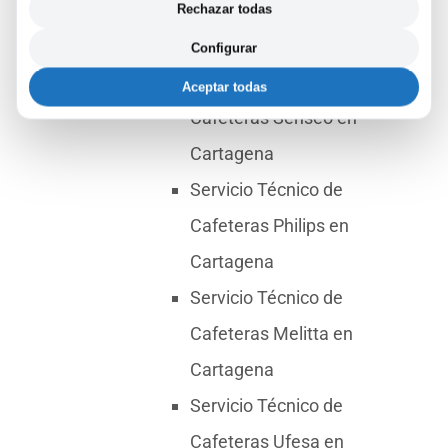
Cafeteras Smeg en
Rechazar todas
Cartagena
Configurar
Servicio Técnico de
Aceptar todas
Cafeteras Senseo en
Cartagena
Servicio Técnico de
Cafeteras Philips en
Cartagena
Servicio Técnico de
Cafeteras Melitta en
Cartagena
Servicio Técnico de
Cafeteras Ufesa en