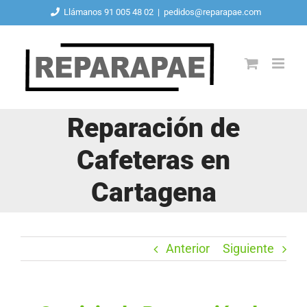
Saltar
Llámanos 91 005 48 02
|
pedidos@reparapae.com
al
contenido
Reparación de
Cafeteras en
Cartagena
Anterior
Siguiente