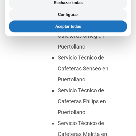
Cafeteras Bosch en
Rechazar todas
Puertollano
Configurar
Servicio Técnico de
Aceptar todas
Cafeteras Smeg en
Puertollano
Servicio Técnico de
Cafeteras Senseo en
Puertollano
Servicio Técnico de
Cafeteras Philips en
Puertollano
Servicio Técnico de
Cafeteras Melitta en