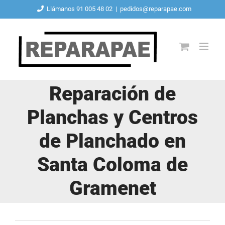
Saltar
Llámanos 91 005 48 02
|
pedidos@reparapae.com
al
contenido
Reparación de
Planchas y Centros
de Planchado en
Santa Coloma de
Gramenet