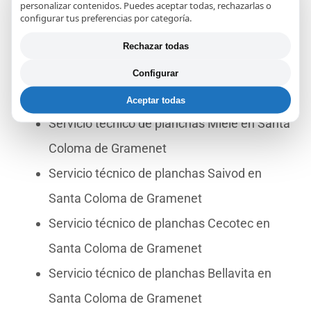
personalizar contenidos. Puedes aceptar todas, rechazarlas o
configurar tus preferencias por categoría.
Servicio técnico de planchas Haeger en
Rechazar todas
Santa Coloma de Gramenet
Servicio técnico de planchas Imetec en
Configurar
Santa Coloma de Gramenet
Aceptar todas
Servicio técnico de planchas Miele en Santa
Coloma de Gramenet
Servicio técnico de planchas Saivod en
Santa Coloma de Gramenet
Servicio técnico de planchas Cecotec en
Santa Coloma de Gramenet
Servicio técnico de planchas Bellavita en
Santa Coloma de Gramenet