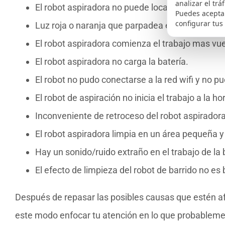
analizar el trá
El robot aspiradora no puede localizar el soport
Puedes aceptar
configurar tus
Luz roja o naranja que parpadea en el robot asp
El robot aspiradora comienza el trabajo mas vu
El robot aspiradora no carga la batería.
El robot no pudo conectarse a la red wifi y no p
El robot de aspiración no inicia el trabajo a la 
Inconveniente de retroceso del robot aspiradora y
El robot aspiradora limpia en un área pequeña y 
Hay un sonido/ruido extraño en el trabajo de la 
El efecto de limpieza del robot de barrido no es
Después de repasar las posibles causas que estén afe
este modo enfocar tu atención en lo que probablemen