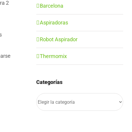
ra 2
Barcelona
Aspiradoras
s
Robot Aspirador
garse
Thermomix
Categorías
Categorías