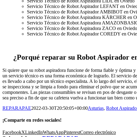
Servicio Técnico de Robot Aspiradora LIDL en Oviedo
Servicio Técnico de Robot Aspirador LEFANT en Ovie
Servicio Técnico de Robot Aspirador AMBIBOT en Ov
Servicio Técnico de Robot Aspiradora KÄRCHER en O
Servicio Técnico de Robot Aspiradora AMAZONBASI
Servicio Técnico de Robot Aspiradora ZACO en Ovied
Servicio Técnico de Robot Aspirador COREDY en Ovi
¿Porqué reparar su Robot Aspirador
Si quiere que su robot aspiradora funcione de forma fiable y óptima y
un servicio técnico es una forma económica de lograrlo. El servicio d
es llevado a cabo por un técnico especialista. A lo largo del servicio, 
se inspecciona y se limpia a fondo para eliminar el polvo que se acum
componentes. Las piezas consumibles se revisan en pos de desgaste o 
sea preciso a fin de que su cafetera vuelva a funcionar tan bien como
REPARAPAE
2022-03-30T20:50:05+00:00
Asturias
,
Robot Aspirado
¡Comparte en redes sociales!
Facebook
X
LinkedIn
WhatsApp
Pinterest
Correo electrónico