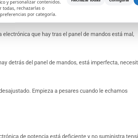
Rechazar todas
Configurar
fico y personalizar contenidos.
 casos los rodamientos estaban mal y rompió la polea de
 todas, rechazarlas o
 preferencias por categoría.
ca electrónica que hay tras el panel de mandos está mal,
 hay detrás del panel de mandos, está imperfecta, necesi
a desajustado. Empieza a pesares cuando le echamos
ctrónica de potencia está deficiente y no suministra tens