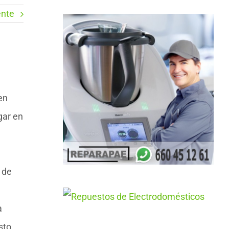
ente
en
gar en
 de
a
sto