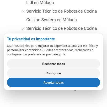
Lidl en Málaga
Servicio Técnico de Robots de Cocina
Cuisine System en Málaga
Servicio Técnico de Robots de Cocina
Magimix en Málaga
Tu privacidad es importante
Servicio Técnico de Robots de Cocina
Usamos cookies para mejorar tu experiencia, analizar el tráfico y
personalizar contenidos. Puedes aceptar todas, rechazarlas o
Cook Expert en Málaga
configurar tus preferencias por categoría.
Servicio Técnico de Robots de Cocina
Rechazar todas
Juice Expert en Málaga
Configurar
Servicio Técnico de Robots de Cocina
Aceptar todas
Cecotec Mambo en Málaga