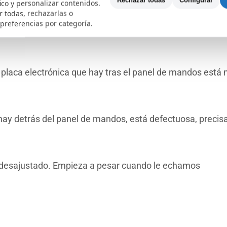
Rechazar todas
Configurar
fico y personalizar contenidos.
smisión se ha roto. El motor marcha bien pero no transmit
 todas, rechazarlas o
 preferencias por categoría.
 casos los rodamientos estaban mal y rompió la polea de
a placa electrónica que hay tras el panel de mandos está 
 hay detrás del panel de mandos, está defectuosa, precis
a desajustado. Empieza a pesar cuando le echamos