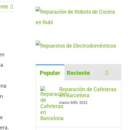
ente
en
la
Comenta
Popular
Reciente
ena
Reparación de Cafeteras
en Barcelona
en
marzo 30th, 2022
na
era.