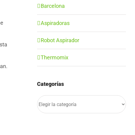
Barcelona
de
Aspiradoras
Robot Aspirador
sta
Thermomix
san.
Categorías
Categorías