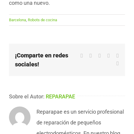
como una nuevo.
Barcelona
,
Robots de cocina
¡Comparte en redes
Facebook
X
LinkedIn
WhatsApp
Pinteres
sociales!
Correo
electrón
Sobre el Autor:
REPARAPAE
Reparapae es un servicio profesional
de reparación de pequeños
electrodomésticos. En nuestro blog