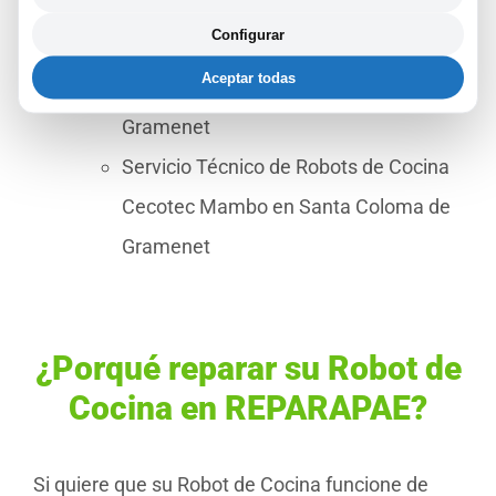
Gramenet
Configurar
Servicio Técnico de Robots de Cocina
Aceptar todas
Juice Expert en Santa Coloma de
Gramenet
Servicio Técnico de Robots de Cocina
Cecotec Mambo en Santa Coloma de
Gramenet
¿Porqué reparar su Robot de
Cocina en REPARAPAE?
Si quiere que su Robot de Cocina funcione de