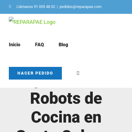
Saltar
Llámanos 91 005 48 02
|
pedidos@reparapae.com
al
contenido
Inicio
FAQ
Blog
Reparación de
HACER PEDIDO
Robots de
Cocina en