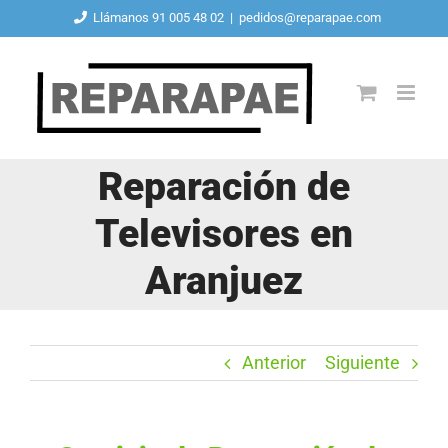
Saltar
Llámanos 91 005 48 02
|
pedidos@reparapae.com
al
contenido
Reparación de
Televisores en
Aranjuez
Anterior
Siguiente