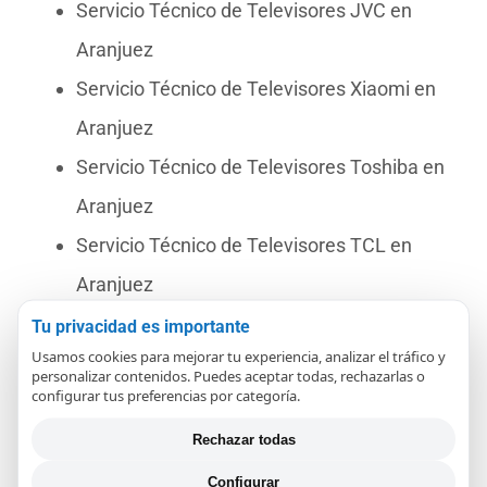
Servicio Técnico de Televisores JVC en
Aranjuez
Servicio Técnico de Televisores Xiaomi en
Aranjuez
Servicio Técnico de Televisores Toshiba en
Aranjuez
Servicio Técnico de Televisores TCL en
Aranjuez
Servicio Técnico de Televisores Selecline en
Tu privacidad es importante
Usamos cookies para mejorar tu experiencia, analizar el tráfico y
Aranjuez
personalizar contenidos. Puedes aceptar todas, rechazarlas o
configurar tus preferencias por categoría.
Servicio Técnico de Televisores TD
Systems en Aranjuez
Rechazar todas
Servicio Técnico de Televisores OK en
Configurar