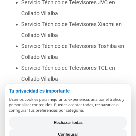
Servicio Técnico de Televisores JVC en
Collado Villalba
Servicio Técnico de Televisores Xiaomi en
Collado Villalba
Servicio Técnico de Televisores Toshiba en
Collado Villalba
Servicio Técnico de Televisores TCL en
Collado Villalba
Servicio Técnico de Televisores Selecline en
Tu privacidad es importante
Usamos cookies para mejorar tu experiencia, analizar el tráfico y
Collado Villalba
personalizar contenidos. Puedes aceptar todas, rechazarlas o
configurar tus preferencias por categoría.
Servicio Técnico de Televisores TD
Systems en Collado Villalba
Rechazar todas
Servicio Técnico de Televisores OK en
Configurar