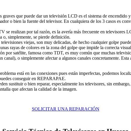
ás graves que puede dar un televisión LCD es el sistema de encendido y
ador o bien la fuente del televisor. En cualquiera de los 3 casos es con
TV se realizan por tal razón, es la avería más frecuente en televisores
a o, simplemente, se pierde definición.
las televisiones viejas, son muy delicadas, de hecho cualquier golpe pue
unas rayas de colores en la zona del golpe que impide la correcta visual
sión por satélite, famosa como TDT, es muy común que muchas televisio
canal), o simplemente afectar a algunos canales concretamente. Esta aver
roblema está en las conexiones pues están imperfectas, podemos localiza
o lo puedes conseguir en REPARAPAE.
 sustituir o bien reparar, especialmente los televisores, sin embargo,
antalla que afectan la calidad de la imagen.
SOLICITAR UNA REPARACIÓN