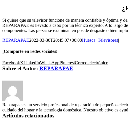
¿
Si quiere que su televisor funcione de manera confiable y óptima y de
REPARAPAE es llevado a cabo por un técnico experto. A lo largo del s
componentes. Las piezas se examinan en pos de desgaste o bien ruptu
REPARAPAE
2022-03-30T20:45:07+00:00
Huesca
,
Televisores
|
¡Comparte en redes sociales!
Facebook
X
LinkedIn
WhatsApp
Pinterest
Correo electrónico
Sobre el Autor:
REPARAPAE
Reparapae es un servicio profesional de reparación de pequeños electr
cuidado del hogar y la tecnología doméstica. Nuestro objetivo es ayuda
Artículos relacionados