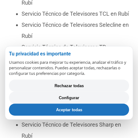
Rubí
Servicio Técnico de Televisores TCL en Rubí
Servicio Técnico de Televisores Selecline en
Rubí
Servicio Técnico de Televisores TD
Tu privacidad es importante
Systems en Rubí
Usamos cookies para mejorar tu experiencia, analizar el tráfico y
personalizar contenidos. Puedes aceptar todas, rechazarlas o
Servicio Técnico de Televisores OK en Rubí
configurar tus preferencias por categoría.
Servicio Técnico de Televisores Vizio en
Rechazar todas
Rubí
Configurar
Servicio Técnico de Televisores Blaupunkt
Aceptar todas
en Rubí
Servicio Técnico de Televisores Sharp en
Rubí