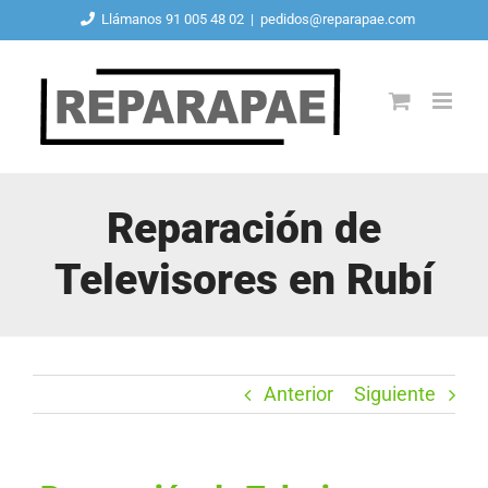
Saltar
Llámanos 91 005 48 02
|
pedidos@reparapae.com
al
contenido
Reparación de
Televisores en Rubí
Anterior
Siguiente