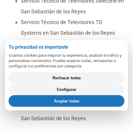
Servicio Técnico de Televisores Selecline en
San Sebastián de los Reyes
Servicio Técnico de Televisores TD
Systems en San Sebastián de los Reyes
Servicio Técnico de Televisores OK en San
Tu privacidad es importante
Sebastián de los Reyes
Usamos cookies para mejorar tu experiencia, analizar el tráfico y
personalizar contenidos. Puedes aceptar todas, rechazarlas o
Servicio Técnico de Televisores Vizio en
configurar tus preferencias por categoría.
San Sebastián de los Reyes
Rechazar todas
Servicio Técnico de Televisores Blaupunkt
Configurar
en San Sebastián de los Reyes
Aceptar todas
Servicio Técnico de Televisores Sharp en
San Sebastián de los Reyes