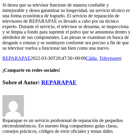
Si desea que su televisor funcione de manera confiable y
inmejorable y desea garantizar su longevidad, un servicio técnico es
una forma económica de lograrlo. El servicio de reparación de
televisores de REPARAPAE es llevado a cabo por un técnico
experto. Durante el servicio, el televisor se desarma, se inspecciona
y se limpia a fondo para suprimir el polvo que se amontona dentro y
alrededor de sus componentes. Las piezas se examinan en busca de
desgaste o roturas y se sustituyen conforme sea preciso a fin de que
su televisor vuelva a funcionar tan bien como una nuevo.
REPARAPAE
2022-03-30T20:47:56+00:00
Cádiz
,
Televisores
|
¡Comparte en redes sociales!
Facebook
X
LinkedIn
WhatsApp
Pinterest
Correo
Sobre el Autor:
REPARAPAE
electrónico
Reparapae es un servicio profesional de reparación de pequeños
electrodomésticos. En nuestro blog compartimos guías claras,
consejos prácticos, códigos de error oficiales y temas útiles