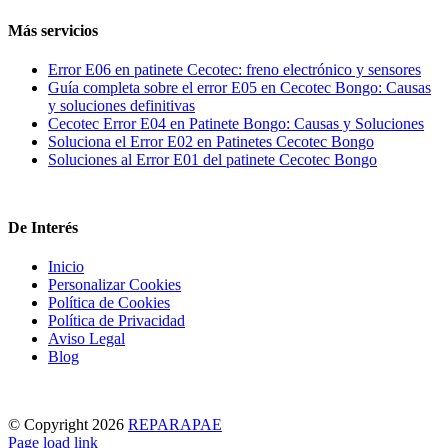
Más servicios
Error E06 en patinete Cecotec: freno electrónico y sensores
Guía completa sobre el error E05 en Cecotec Bongo: Causas
y soluciones definitivas
Cecotec Error E04 en Patinete Bongo: Causas y Soluciones
Soluciona el Error E02 en Patinetes Cecotec Bongo
Soluciones al Error E01 del patinete Cecotec Bongo
De Interés
Inicio
Personalizar Cookies
Política de Cookies
Política de Privacidad
Aviso Legal
Blog
© Copyright
2026
REPARAPAE
Facebook
X
Instagram
Pinterest
Page load link