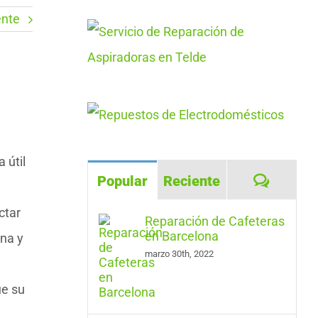
ente
 útil
Coment
Popular
Reciente
ctar
Reparación de Cafeteras
en Barcelona
na y
marzo 30th, 2022
ue su