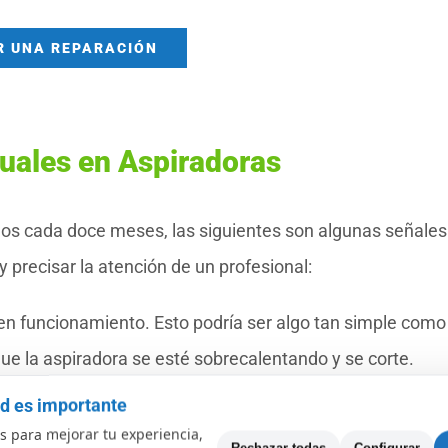
R UNA REPARACIÓN
uales en Aspiradoras
nos cada doce meses, las siguientes son algunas señale
precisar la atención de un profesional:
 en funcionamiento. Esto podría ser algo tan simple como
que la aspiradora se esté sobrecalentando y se corte.
imiento rutinario.
ad es importante
 o hace un ruido extraño, traqueteo o vibración. Escuch
 para mejorar tu experiencia,