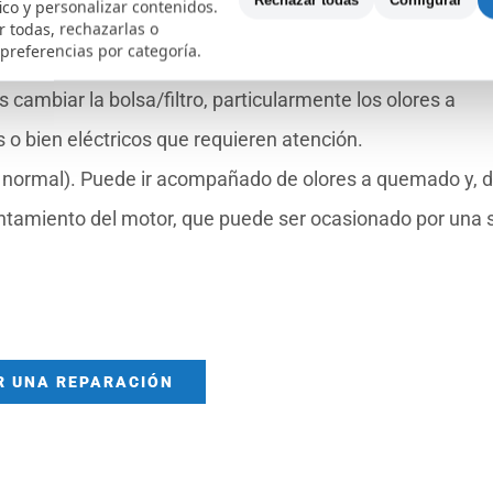
Rechazar todas
Configurar
fico y personalizar contenidos.
l, lo que podría sugerir inconvenientes como aspas del
 todas, rechazarlas o
 preferencias por categoría.
 cambiar la bolsa/filtro, particularmente los olores a
 bien eléctricos que requieren atención.
o normal). Puede ir acompañado de olores a quemado y, 
ntamiento del motor, que puede ser ocasionado por una s
R UNA REPARACIÓN