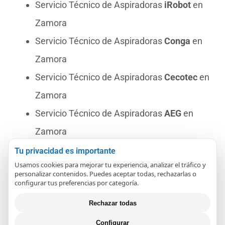
Servicio Técnico de Aspiradoras
iRobot
en
Zamora
Servicio Técnico de Aspiradoras
Conga
en
Zamora
Servicio Técnico de Aspiradoras
Cecotec
en
Zamora
Servicio Técnico de Aspiradoras
AEG
en
Zamora
Servicio Técnico de Aspiradoras
Nilfisk
en
Tu privacidad es importante
Usamos cookies para mejorar tu experiencia, analizar el tráfico y
Zamora
personalizar contenidos. Puedes aceptar todas, rechazarlas o
configurar tus preferencias por categoría.
Servicio Técnico de Aspiradoras
Philips
en
Zamora
Rechazar todas
Servicio Técnico de Aspiradoras
Tineco
en
Configurar