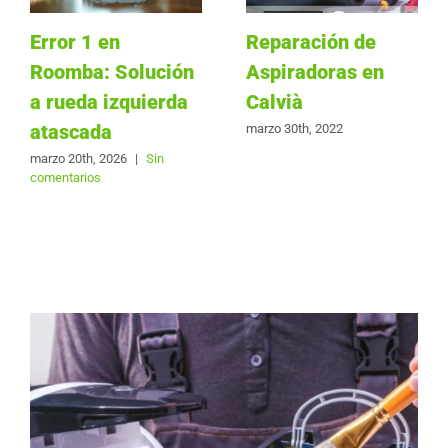
Error 1 en
Reparación de
Roomba: Solución
Aspiradoras en
a rueda izquierda
Calvià
atascada
marzo 30th, 2022
marzo 20th, 2026
|
Sin
comentarios