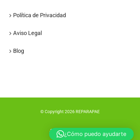
Política de Privacidad
Aviso Legal
Blog
© Copyright
2026
REPARAPAE
Facebook
X
Instagram
Pinterest
¿Cómo puedo ayudarte