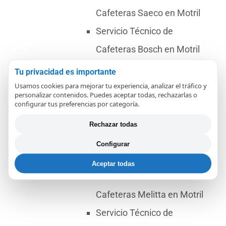
Cafeteras Saeco en Motril
Servicio Técnico de
Cafeteras Bosch en Motril
Servicio Técnico de
Tu privacidad es importante
Cafeteras Smeg en Motril
Usamos cookies para mejorar tu experiencia, analizar el tráfico y
personalizar contenidos. Puedes aceptar todas, rechazarlas o
Servicio Técnico de
configurar tus preferencias por categoría.
Cafeteras Senseo en Motril
Rechazar todas
Servicio Técnico de
Configurar
Cafeteras Philips en Motril
Aceptar todas
Servicio Técnico de
Cafeteras Melitta en Motril
Servicio Técnico de