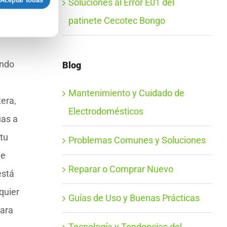
Aceptar todas
Soluciones al Error E01 del
n los
patinete Cecotec Bongo
de un
endo
Blog
Mantenimiento y Cuidado de
era,
Electrodomésticos
úas a
tu
Problemas Comunes y Soluciones
de
Reparar o Comprar Nuevo
está
quier
Guías de Uso y Buenas Prácticas
para
Tecnología y Tendencias del