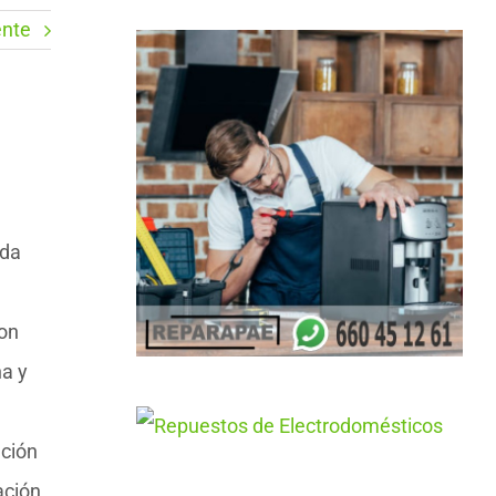
ente
ida
con
a y
nción
ación