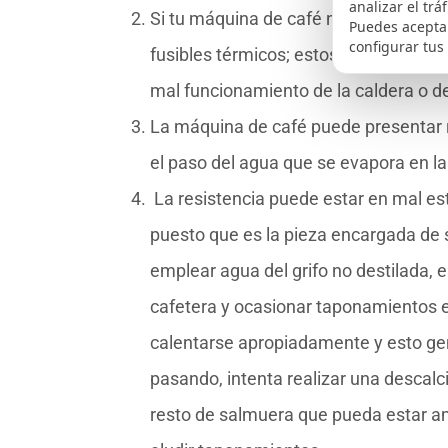
analizar el trá
Si tu máquina de café no calienta, se
Puedes aceptar
configurar tus
fusibles térmicos; estos son los enca
mal funcionamiento de la caldera o d
La máquina de café puede presentar 
el paso del agua que se evapora en l
La resistencia puede estar en mal es
puesto que es la pieza encargada de su
emplear agua del grifo no destilada, 
cafetera y ocasionar taponamientos e
calentarse apropiadamente y esto gen
pasando, intenta realizar una descalci
resto de salmuera que pueda estar a