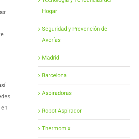
Hogar
ser
Seguridad y Prevención de
te
Averías
Madrid
Barcelona
así
Aspiradoras
uedes
 en
Robot Aspirador
Thermomix