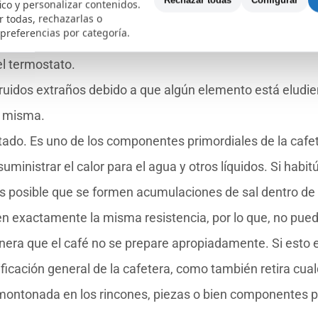
Rechazar todas
Configurar
fico y personalizar contenidos.
 pueden advertir problemas con el thermoblock, o bien co
 todas, rechazarlas o
 preferencias por categoría.
rgados de desconectar el flujo de corriente dado el caso 
el termostato.
ruidos extraños debido a que algún elemento está eludi
a misma.
tado. Es uno de los componentes primordiales de la cafet
ministrar el calor para el agua y otros líquidos. Si habit
es posible que se formen acumulaciones de sal dentro de 
n exactamente la misma resistencia, por lo que, no pue
era que el café no se prepare apropiadamente. Si esto 
ficación general de la cafetera, como también retira cual
montonada en los rincones, piezas o bien componentes 