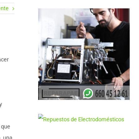
ente
acer
y
r que
, una