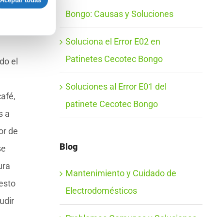
Aceptar todas
s
Bongo: Causas y Soluciones
l
Soluciona el Error E02 en
Patinetes Cecotec Bongo
do el
Soluciones al Error E01 del
afé,
patinete Cecotec Bongo
s a
or de
Blog
se
ura
Mantenimiento y Cuidado de
esto
Electrodomésticos
udir