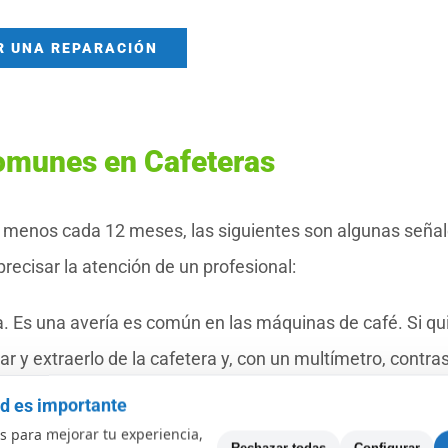
R UNA REPARACIÓN
omunes en Cafeteras
l menos cada 12 meses, las siguientes son algunas seña
recisar la atención de un profesional:
a. Es una avería es común en las máquinas de café. Si qu
ar y extraerlo de la cafetera y, con un multímetro, contras
nes de encendido o bien apagado. De no funcionar
ad es importante
o por uno nuevo.
 para mejorar tu experiencia,