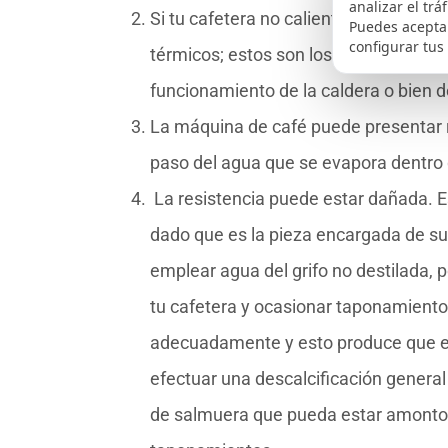
analizar el trá
Si tu cafetera no calienta, se pueden
Puedes aceptar
configurar tus
térmicos; estos son los encargados de
funcionamiento de la caldera o bien d
La máquina de café puede presentar r
paso del agua que se evapora dentro
La resistencia puede estar dañada. E
dado que es la pieza encargada de sumi
emplear agua del grifo no destilada, 
tu cafetera y ocasionar taponamiento
adecuadamente y esto produce que el
efectuar una descalcificación general
de salmuera que pueda estar amonton