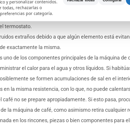
Rechazar todas
Configurar
fico y personalizar contenidos.
 detectar problemas con el thermoblock, o con los fusible
 todas, rechazarlas o
 preferencias por categoría.
 desconectar el flujo de corriente dado el caso de un ma
el termostato.
uidos extraños debido a que algún elemento está evitan
 de exactamente la misma.
s uno de los componentes principales de la máquina de c
nistrar el calor para el agua y otros líquidos. Si habitúa
posiblemente se formen acumulaciones de sal en el interi
s en la misma resistencia, con lo que, no puede calentar
 café no se prepare apropiadamente. Si esto pasa, proc
 de la máquina de café, como asimismo retira cualquier r
ada en los rincones, piezas o bien componentes para el