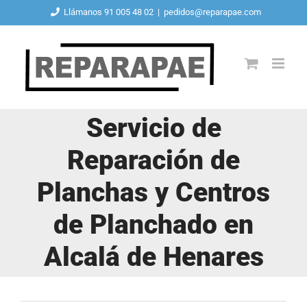
Saltar
Llámanos 91 005 48 02
|
pedidos@reparapae.com
al
contenido
Servicio de
Reparación de
Planchas y Centros
de Planchado en
Alcalá de Henares