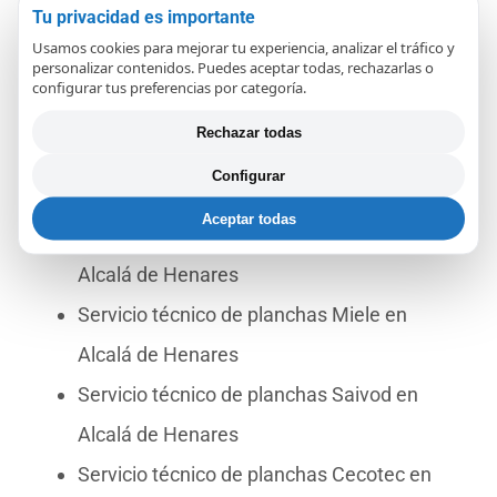
Tu privacidad es importante
en Alcalá de Henares
Usamos cookies para mejorar tu experiencia, analizar el tráfico y
personalizar contenidos. Puedes aceptar todas, rechazarlas o
Servicio técnico de planchas Tefal en Alcalá
configurar tus preferencias por categoría.
de Henares
Rechazar todas
Servicio técnico de planchas Haeger en
Configurar
Alcalá de Henares
Aceptar todas
Servicio técnico de planchas Imetec en
Alcalá de Henares
Servicio técnico de planchas Miele en
Alcalá de Henares
Servicio técnico de planchas Saivod en
Alcalá de Henares
Servicio técnico de planchas Cecotec en