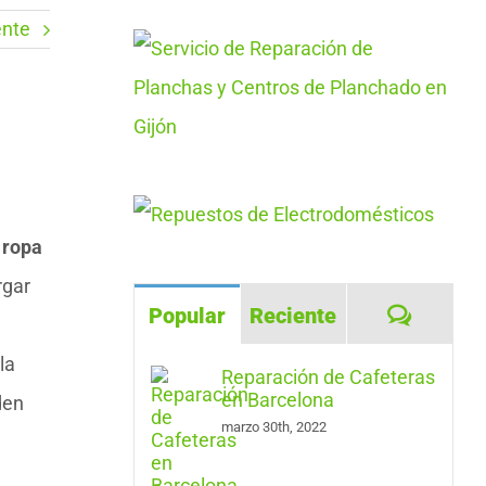
ente
 ropa
rgar
Coment
Popular
Reciente
la
Reparación de Cafeteras
en Barcelona
den
marzo 30th, 2022