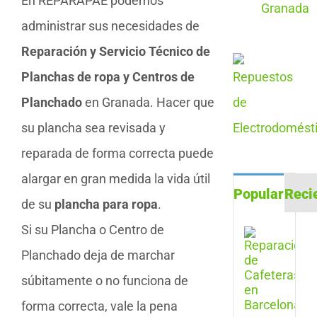
En REPARAPAE podemos
administrar sus necesidades de
Reparación y Servicio Técnico de
Planchas de ropa y Centros de
Planchado
en Granada. Hacer que
su plancha sea revisada y
reparada de forma correcta puede
alargar en gran medida la vida útil
Popular
Reci
de su
plancha para ropa
.
Si su Plancha o Centro de
Repa
de
Planchado deja de marchar
Cafe
en
súbitamente o no funciona de
Barc
forma correcta, vale la pena