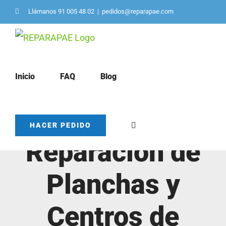
Saltar
Llámanos 91 005 48 02
|
pedidos@reparapae.com
al
contenido
Inicio
FAQ
Blog
Servicio de
HACER PEDIDO
Reparación de
Planchas y
Centros de