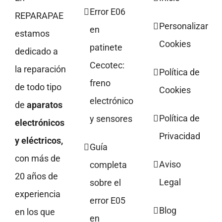
Error E06
REPARAPAE
Personalizar
en
estamos
Cookies
patinete
dedicado a
Cecotec:
la reparación
Política de
freno
de todo tipo
Cookies
electrónico
de
aparatos
Política de
y sensores
electrónicos
Privacidad
y eléctricos,
Guía
con más de
Aviso
completa
20 años de
Legal
sobre el
experiencia
error E05
Blog
en los que
en