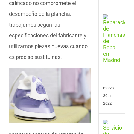
calificado no compromete el
desempeño de la plancha;
Serv
de
trabajamos según las
Repa
especificaciones del fabricante y
de
Plan
utilizamos piezas nuevas cuando
y
Cent
es preciso sustituirlas.
de
Plan
en
Madr
marzo
30th,
2022
Repa
de