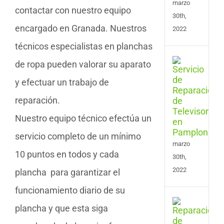
marzo
contactar con nuestro equipo
30th,
encargado en Granada. Nuestros
2022
técnicos especialistas en planchas
Serv
de ropa pueden valorar su aparato
de
y efectuar un trabajo de
Repa
de
reparación.
Tele
en
Nuestro equipo técnico efectúa un
Pam
servicio completo de un mínimo
marzo
10 puntos en todos y cada
30th,
2022
plancha para garantizar el
funcionamiento diario de su
Serv
plancha y que esta siga
de
Repa