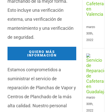
marchando de la mejor forma.
de
Esto incluye una verificación
Cafe
en
externa, una verificación de
Vale
marzo
mantenimiento y una verificación
30th,
de seguridad.
2022
QUIERO MÁS
INFORMACIÓN
Serv
de
Repa
Estamos comprometidos a
de
Cafe
suministrar el servicio de
en
reparación de Planchas de Vapor y
Guad
Centros de Planchado de la más
marzo
30th,
alta calidad. Nuestro personal
2022