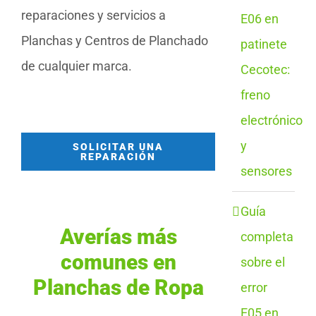
reparaciones y servicios a
E06 en
Planchas y Centros de Planchado
patinete
de cualquier marca.
Cecotec:
freno
electrónico
y
SOLICITAR UNA
REPARACIÓN
sensores
Guía
Averías más
completa
comunes en
sobre el
Planchas de Ropa
error
E05 en