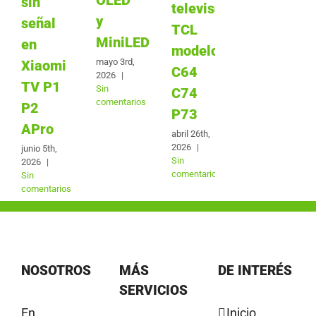
sin
televisores
y
señal
TCL
MiniLED
en
modelos
mayo 3rd,
Xiaomi
C64
2026
|
TV P1
Sin
C74
comentarios
P2
P73
APro
abril 26th,
2026
|
junio 5th,
Sin
2026
|
comentarios
Sin
comentarios
NOSOTROS
MÁS
DE INTERÉS
SERVICIOS
En
Inicio