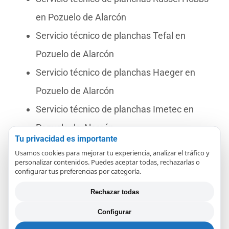
en Pozuelo de Alarcón
Servicio técnico de planchas Tefal en
Pozuelo de Alarcón
Servicio técnico de planchas Haeger en
Pozuelo de Alarcón
Servicio técnico de planchas Imetec en
Pozuelo de Alarcón
Tu privacidad es importante
Servicio técnico de planchas Miele en
Usamos cookies para mejorar tu experiencia, analizar el tráfico y
personalizar contenidos. Puedes aceptar todas, rechazarlas o
Pozuelo de Alarcón
configurar tus preferencias por categoría.
Servicio técnico de planchas Saivod en
Rechazar todas
Pozuelo de Alarcón
Configurar
Servicio técnico de planchas Cecotec en