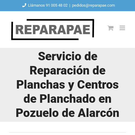
Saltar
Llámanos 91 005 48 02
|
pedidos@reparapae.com
al
contenido
Servicio de
Reparación de
Planchas y Centros
de Planchado en
Pozuelo de Alarcón