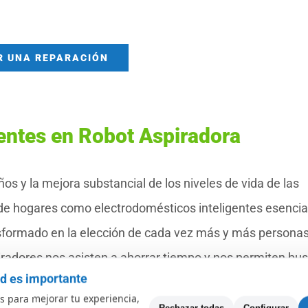
R UNA REPARACIÓN
entes en Robot Aspiradora
ños y la mejora substancial de los niveles de vida de las
s de hogares como electrodomésticos inteligentes esencia
ansformado en la elección de cada vez más y más personas
piradores nos asisten a ahorrar tiempo y nos permiten bu
ad es importante
ots de limpieza asimismo hallarán muchas fallas comunes
 para mejorar tu experiencia,