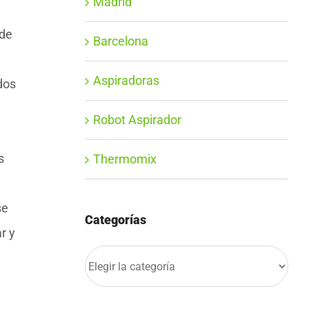
Madrid
 de
Barcelona
Aspiradoras
dos
Robot Aspirador
s
Thermomix
se
Categorías
r y
Categorías