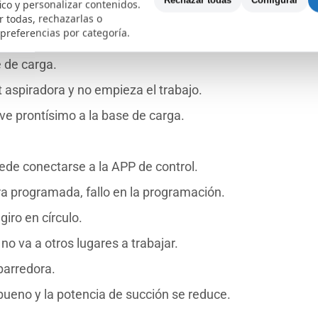
Rechazar todas
Configurar
fico y personalizar contenidos.
 todas, rechazarlas o
 preferencias por categoría.
iende o no responde cuando se enciende.
e de carga.
t aspiradora y no empieza el trabajo.
lve prontísimo a la base de carga.
uede conectarse a la APP de control.
hora programada, fallo en la programación.
giro en círculo.
no va a otros lugares a trabajar.
barredora.
 bueno y la potencia de succión se reduce.