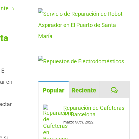
ente
ta
 El
ar en
Coment
Popular
Reciente
actar
Reparación de Cafeteras
en Barcelona
marzo 30th, 2022
e su