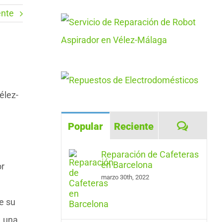
ente
élez-
Coment
Popular
Reciente
Reparación de Cafeteras
en Barcelona
or
marzo 30th, 2022
e su
, una