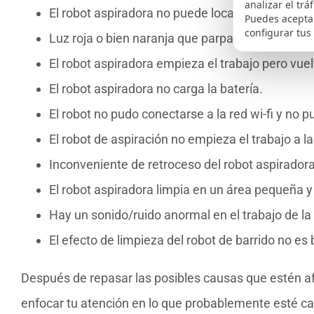
analizar el trá
El robot aspiradora no puede localizar el soport
Puedes aceptar
configurar tus
Luz roja o bien naranja que parpadea en el robot 
El robot aspiradora empieza el trabajo pero vue
El robot aspiradora no carga la batería.
El robot no pudo conectarse a la red wi-fi y no 
El robot de aspiración no empieza el trabajo a l
Inconveniente de retroceso del robot aspiradora y
El robot aspiradora limpia en un área pequeña y 
Hay un sonido/ruido anormal en el trabajo de la
El efecto de limpieza del robot de barrido no es
Después de repasar las posibles causas que estén afe
enfocar tu atención en lo que probablemente esté ca