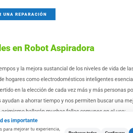
R UNA REPARACIÓN
les en Robot Aspiradora
iempos y la mejora sustancial de los niveles de vida de la
s de hogares como electrodomésticos inteligentes esencia
nvertido en la elección de cada vez más y más personas po
os ayudan a ahorrar tiempo y nos permiten buscar una me
za asimismo hallarán muchas fallas comunes en el uso:
ad es importante
iende o bien no responde cuando se enciende.
 para mejorar tu experiencia,