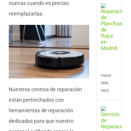
nuevas cuando es preciso
Serv
de
reemplazarlas.
Repa
de
Plan
y
Cent
de
Plan
en
Madr
marzo
30th,
Nuestros centros de reparación
2022
están pertrechados con
Repa
herramientas de reparación
de
dedicadas para que nuestro
Tele
en