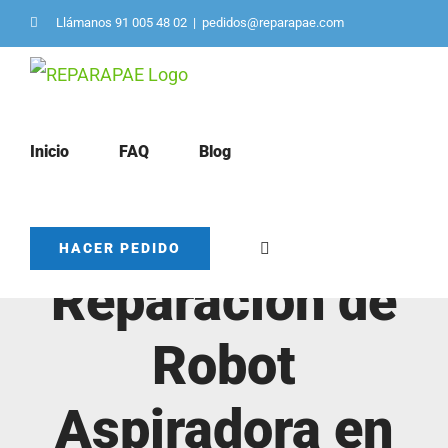
Saltar
Llámanos 91 005 48 02
|
pedidos@reparapae.com
al
contenido
Inicio
FAQ
Blog
Servicio de
HACER PEDIDO
Reparación de
Robot
Aspiradora en