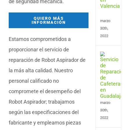
de seguridad mecánica.
Cafe
en
Vale
QUIERO MÁS
marzo
INFORMACIÓN
30th,
2022
Estamos comprometidos a
proporcionar el servicio de
Serv
reparación de Robot Aspirador de
de
Repa
la más alta calidad. Nuestro
de
Cafe
personal calificado no
en
compromete el desempeño del
Guad
Robot Aspirador; trabajamos
marzo
30th,
según las especificaciones del
2022
fabricante y empleamos piezas