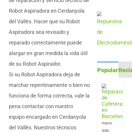
de reparación y servicio técnico de
Robot Aspiradora en Cerdanyola
del Vallès. Hacer que su Robot
Aspiradora sea revisado y
reparado correctamente puede
alargar en gran medida la vida útil
de su Robot Aspirador.
Popular
Reci
Si su Robot Aspiradora deja de
marchar repentinamente o bien no
Repa
de
funciona de forma correcta, vale la
Cafe
en
pena contactar con nuestro
Barc
equipo encargado en Cerdanyola
marzo
del Vallès. Nuestros técnicos
30th,