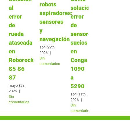
robots
al
solucionar
aspiradores:
error
error
sensores
de
de
y
rueda
sensores
navegación
atascada
sucios
abril 29th,
en
en
2026
|
Sin
Roborock
Conga
comentarios
S5 S6
1090
S7
a
5290
mayo 8th,
2026
|
abril 11th,
Sin
2026
|
comentarios
Sin
comentarios