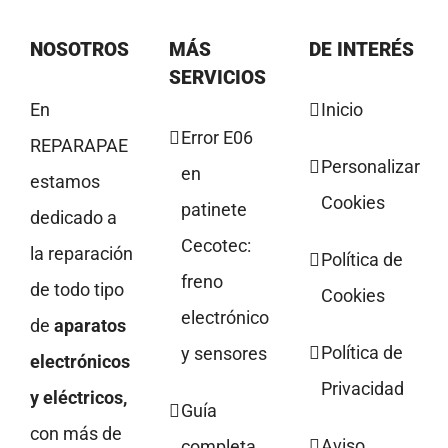
NOSOTROS
MÁS
DE INTERÉS
SERVICIOS
En
Inicio
Error E06
REPARAPAE
Personalizar
en
estamos
Cookies
patinete
dedicado a
Cecotec:
la reparación
Política de
freno
de todo tipo
Cookies
electrónico
de
aparatos
Política de
y sensores
electrónicos
Privacidad
y eléctricos,
Guía
con más de
Aviso
completa