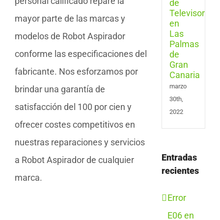
personal calificado repare la
Las
Pal
mayor parte de las marcas y
de
Gran
modelos de Robot Aspirador
Cana
conforme las especificaciones del
fabricante. Nos esforzamos por
marzo
brindar una garantía de
30th,
satisfacción del 100 por cien y
2022
ofrecer costes competitivos en
nuestras reparaciones y servicios
Entradas
a Robot Aspirador de cualquier
recientes
marca.
Error
E06 en