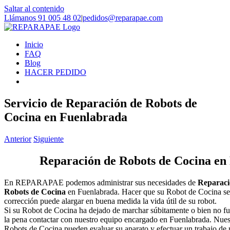
Saltar al contenido
Llámanos 91 005 48 02
|
pedidos@reparapae.com
Inicio
FAQ
Blog
HACER PEDIDO
Servicio de Reparación de Robots de
Cocina en Fuenlabrada
Anterior
Siguiente
Reparación de Robots de Cocina en
En REPARAPAE podemos administrar sus necesidades de
Reparaci
Robots de Cocina
en Fuenlabrada. Hacer que su Robot de Cocina se
corrección puede alargar en buena medida la vida útil de su robot.
Si su Robot de Cocina ha dejado de marchar súbitamente o bien no fu
la pena contactar con nuestro equipo encargado en Fuenlabrada. Nuest
Robots de Cocina pueden evaluar su aparato y efectuar un trabajo de 