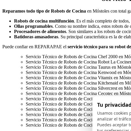
Reparamos todo tipo de Robots de Cocina
en Móstoles con total ga
Robots de cocina multifunción
. Es el más completo de todos,
Ollas programables
. Como su nombre indica, estos robots de 
Procesadores de alimentos
. Son similares a los robots de coci
Batidoras amasadoras
. Su principal característica es la de el
Puede confiar en REPARAPAE el
servicio técnico para su robot d
Servicio Técnico de Robots de Cocina Chef 2000 en Mó
Servicio Técnico de Robots de Cocina Robot La Cociner
Servicio Técnico de Robots de Cocina Taurus en Móstol
Servicio Técnico de Robots de Cocina Kenwood en Mós
Servicio Técnico de Robots de Cocina Vitamix en Mósto
Servicio Técnico de Robots de Cocina Kitchenaid en Mó
Servicio Técnico de Robots de Cocina Silvercrest en Mó
Servicio Técnico de Robots de Cocina Cecotec en Mósto
Servicio Técnico de Robots de Cocina Lidl en Móstoles
Tu privacida
Servicio Técnico de Robots de Cocina Cuisine System e
Servicio Técnico de Robots de Cocina Magimix en Móst
Usamos cookies p
Servicio Técnico de Robots de Cocina Cook Expert en 
analizar el tráfi
Servicio Técnico de Robots de Cocina Juice Expert en M
Puedes aceptar t
Servicio Técnico de Robots de Cocina Cecotec Mambo 
tus preferencias 