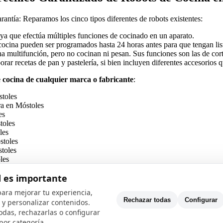
rantía: Reparamos los cinco tipos diferentes de robots existentes:
 ya que efectúa múltiples funciones de cocinado en un aparato.
cocina pueden ser programados hasta 24 horas antes para que tengan li
na multifunción, pero no cocinan ni pesan. Sus funciones son las de cortar,
aborar recetas de pan y pastelería, si bien incluyen diferentes accesorios
e cocina de cualquier marca o fabricante
:
stoles
a en Móstoles
es
toles
les
stoles
stoles
les
d es importante
n Móstoles
oles
ara mejorar tu experiencia,
Móstoles
Rechazar todas
Configurar
co y personalizar contenidos.
óstoles
odas, rechazarlas o configurar
en Móstoles
por categoría.