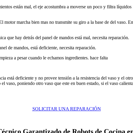
ientos están mal, el eje acostumbra a moverse un poco y filtra líquidos 
. El motor marcha bien mas no transmite su giro a la base de del vaso. E
nica que hay detrás del panel de mandos está mal, necesita reparación.
anel de mandos, está deficiente, necesita reparación.
mpieza a pesar cuando le echamos ingredientes. hace falta
ia está deficiente y no provee tensión a la resistencia del vaso y el otro
 el vaso, poniendo otro vaso que este en buen estado, si el vaso calienta 
SOLICITAR UNA REPARACIÓN
Técnico Garantizado de Robots de Cocina e