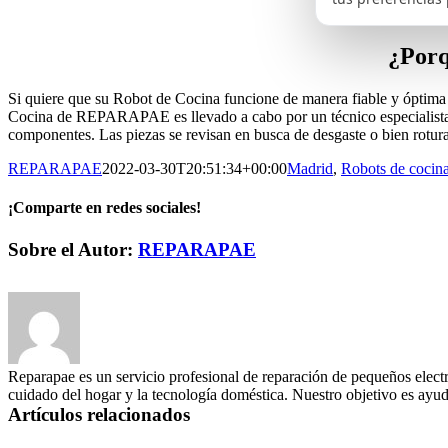
¿Porq
Si quiere que su Robot de Cocina funcione de manera fiable y óptima 
Cocina de REPARAPAE es llevado a cabo por un técnico especialista. D
componentes. Las piezas se revisan en busca de desgaste o bien rotur
REPARAPAE
2022-03-30T20:51:34+00:00
Madrid
,
Robots de cocin
¡Comparte en redes sociales!
Facebook
X
LinkedIn
WhatsApp
Pinterest
Correo
Sobre el Autor:
REPARAPAE
electrónico
Reparapae es un servicio profesional de reparación de pequeños electr
cuidado del hogar y la tecnología doméstica. Nuestro objetivo es ayuda
Artículos relacionados