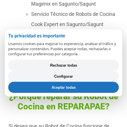
Magimix en Sagunto/Sagunt
Servicio Técnico de Robots de Cocina
Cook Expert en Sagunto/Sagunt
Servicio Técnico de Robots de Cocina
Tu privacidad es importante
Usamos cookies para mejorar tu experiencia, analizar el tráfico y
Juice Expert en Sagunto/Sagunt
personalizar contenidos. Puedes aceptar todas, rechazarlas o
configurar tus preferencias por categoría.
Servicio Técnico de Robots de Cocina
Cecotec Mambo en Sagunto/Sagunt
Rechazar todas
Configurar
Aceptar todas
¿Porqué reparar su Robot de
Cocina en REPARAPAE?
Si desea que su Robot de Cocina funcione de