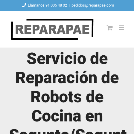
Saltar
Llámanos 91 005 48 02
|
pedidos@reparapae.com
al
contenido
Servicio de
Reparación de
Robots de
Cocina en