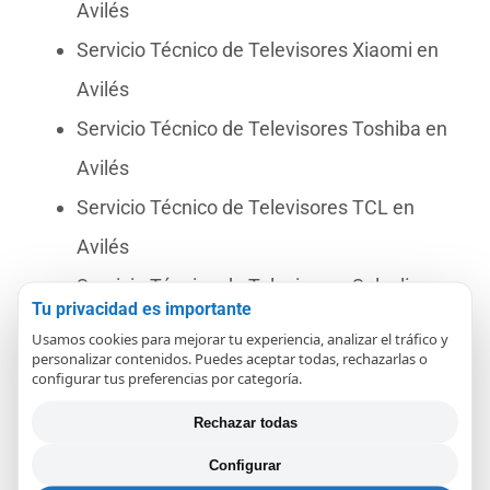
Avilés
Servicio Técnico de Televisores Xiaomi en
Avilés
Servicio Técnico de Televisores Toshiba en
Avilés
Servicio Técnico de Televisores TCL en
Avilés
Servicio Técnico de Televisores Selecline en
Tu privacidad es importante
Avilés
Usamos cookies para mejorar tu experiencia, analizar el tráfico y
personalizar contenidos. Puedes aceptar todas, rechazarlas o
Servicio Técnico de Televisores TD
configurar tus preferencias por categoría.
Systems en Avilés
Rechazar todas
Servicio Técnico de Televisores OK en
Configurar
Avilés